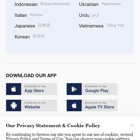
Bahasa Indonesia
Українська
Indonesian
Ukrainian
Italiano
اردو
Italian
Urdu
日本語
Tiếng Việt
Japanese
Vietnamese
한국어
Korean
DOWNLOAD OUR APP
Copyright © 2024 CGTN.
Our Privacy Statement & Cookie Policy
京ICP备20000184号
By continuing to browse our site you agree to our use of cookies, revised
Privacy Policy and Terms of Use. You can change your cookie settings