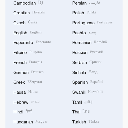
ខ្មែរ
فارسی
Cambodian
Persian
Hrvatski
Polski
Croatian
Polish
Český
Português
Czech
Portuguese
English
پښتو
English
Pashto
Esperanto
Română
Esperanto
Romanian
Filipino
Русский
Filipino
Russian
Français
Српски
French
Serbian
Deutsch
සිංහල
German
Sinhala
Ελληνικά
Español
Greek
Spanish
Hausa
Kiswahili
Hausa
Swahili
עברית
தமிழ்
Hebrew
Tamil
हिन्दी
ไทย
Hindi
Thai
Magyar
Türkçe
Hungarian
Turkish