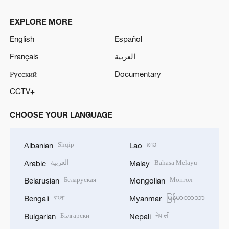
EXPLORE MORE
English
Español
Français
العربية
Русский
Documentary
CCTV+
CHOOSE YOUR LANGUAGE
Shqip
ລາວ
Albanian
Lao
العربية
Bahasa Melayu
Arabic
Malay
Беларуская
Монгол
Belarusian
Mongolian
বাংলা
မြန်မာဘာသာ
Bengali
Myanmar
Български
नेपाली
Bulgarian
Nepali