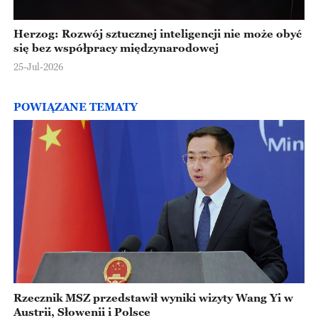
Herzog: Rozwój sztucznej inteligencji nie może obyć
się bez współpracy międzynarodowej
25-Jul-2026
POWIĄZANE TEMATY
Rzecznik MSZ przedstawił wyniki wizyty Wang Yi w
Austrii, Słowenii i Polsce