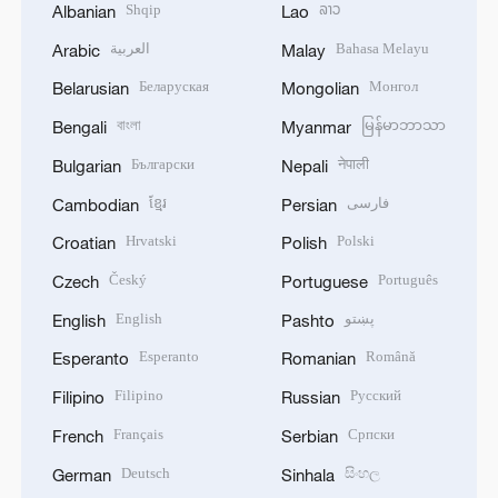
Shqip
ລາວ
Albanian
Lao
العربية
Bahasa Melayu
Arabic
Malay
Беларуская
Монгол
Belarusian
Mongolian
বাংলা
မြန်မာဘာသာ
Bengali
Myanmar
Български
नेपाली
Bulgarian
Nepali
ខ្មែរ
فارسی
Cambodian
Persian
Hrvatski
Polski
Croatian
Polish
Český
Português
Czech
Portuguese
English
پښتو
English
Pashto
Esperanto
Română
Esperanto
Romanian
Filipino
Русский
Filipino
Russian
Français
Српски
French
Serbian
Deutsch
සිංහල
German
Sinhala