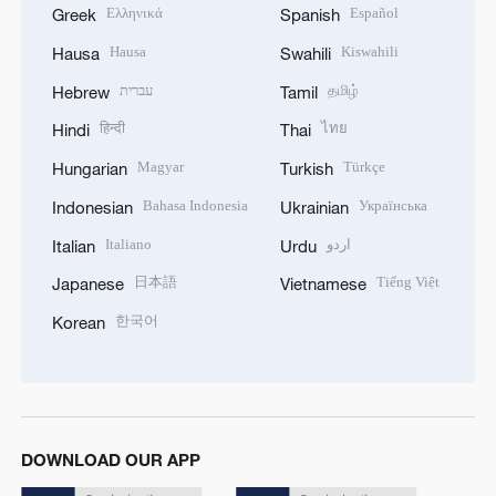
Ελληνικά
Español
Greek
Spanish
Hausa
Kiswahili
Hausa
Swahili
עברית
தமிழ்
Hebrew
Tamil
हिन्दी
ไทย
Hindi
Thai
Magyar
Türkçe
Hungarian
Turkish
Bahasa Indonesia
Українська
Indonesian
Ukrainian
Italiano
اردو
Italian
Urdu
日本語
Tiếng Việt
Japanese
Vietnamese
한국어
Korean
DOWNLOAD OUR APP