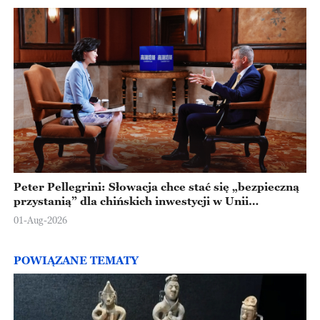
Peter Pellegrini: Słowacja chce stać się „bezpieczną
przystanią” dla chińskich inwestycji w Unii
Europejskiej
01-Aug-2026
POWIĄZANE TEMATY