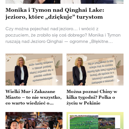
Monika i Tymon nad Qinghai Lake:
jezioro, które „dziękuje” turystom
Czy można pojechać nad jezioro… i wrócić z
poczuciem, że zrobiło się coś dobrego? Monika i Tymon
ruszają nad Jezioro Qinghai — ogromne „Błękitne
Morze” pośród gór i wyżyn. Ale tym razem nie chodzi
tylko o widoki. Na miejscu odkrywają nietypowy system
„ekologicznych punktów”: zbierasz śmieci, dostajesz
punkty, a jezioro dosłownie ci za to dziękuje.
Wielki Mur i Zakazane
Można poznać Chiny w
Miasto – to nie wszystko,
kilka tygodni? Polka o
co warto wiedzieć o
życiu w Pekinie
Chinach