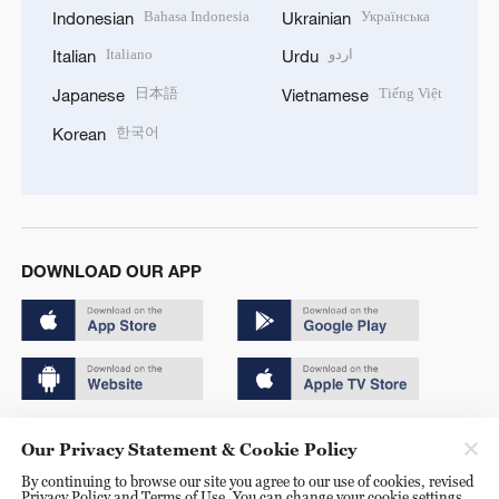
Bahasa Indonesia
Українська
Indonesian
Ukrainian
Italiano
اردو
Italian
Urdu
日本語
Tiếng Việt
Japanese
Vietnamese
한국어
Korean
DOWNLOAD OUR APP
Copyright © 2024 CGTN.
Our Privacy Statement & Cookie Policy
京ICP备20000184号
By continuing to browse our site you agree to our use of cookies, revised
Privacy Policy and Terms of Use. You can change your cookie settings