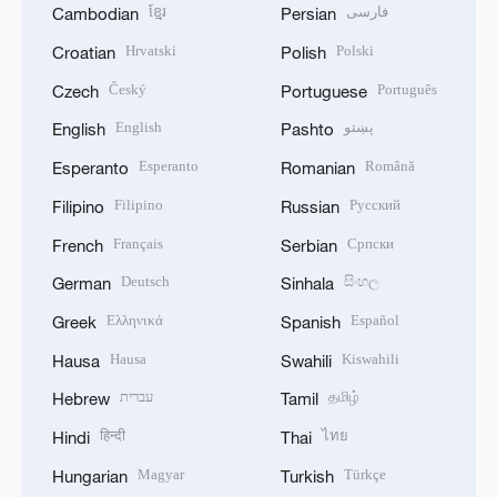
ខ្មែរ
فارسی
Cambodian
Persian
Hrvatski
Polski
Croatian
Polish
Český
Português
Czech
Portuguese
English
پښتو
English
Pashto
Esperanto
Română
Esperanto
Romanian
Filipino
Русский
Filipino
Russian
Français
Српски
French
Serbian
Deutsch
සිංහල
German
Sinhala
Ελληνικά
Español
Greek
Spanish
Hausa
Kiswahili
Hausa
Swahili
עברית
தமிழ்
Hebrew
Tamil
हिन्दी
ไทย
Hindi
Thai
Magyar
Türkçe
Hungarian
Turkish