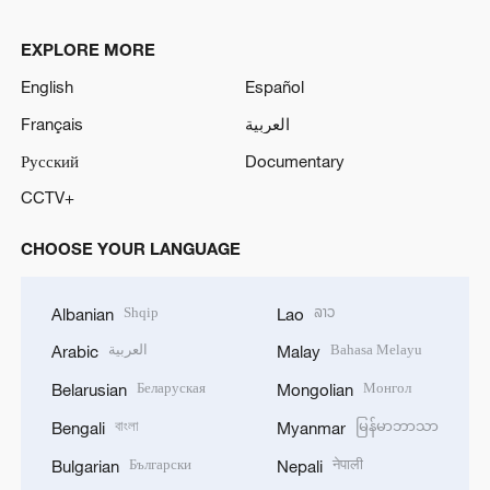
EXPLORE MORE
English
Español
Français
العربية
Русский
Documentary
CCTV+
CHOOSE YOUR LANGUAGE
Shqip
ລາວ
Albanian
Lao
العربية
Bahasa Melayu
Arabic
Malay
Беларуская
Монгол
Belarusian
Mongolian
বাংলা
မြန်မာဘာသာ
Bengali
Myanmar
Български
नेपाली
Bulgarian
Nepali