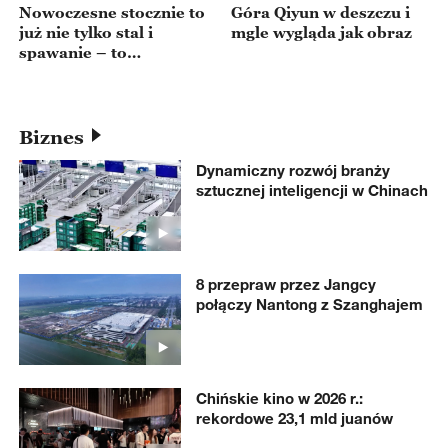
Nowoczesne stocznie to
Góra Qiyun w deszczu i
już nie tylko stal i
mgle wygląda jak obraz
spawanie – to
automatyzacja,
cyfryzacja i technologie
przyszłości
Biznes
Dynamiczny rozwój branży
sztucznej inteligencji w Chinach
8 przepraw przez Jangcy
połączy Nantong z Szanghajem
Chińskie kino w 2026 r.:
rekordowe 23,1 mld juanów