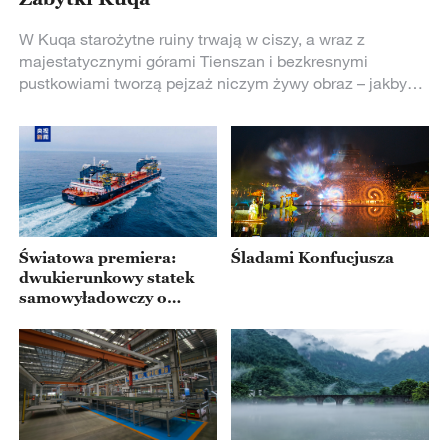
W Kuqa starożytne ruiny trwają w ciszy, a wraz z
majestatycznymi górami Tienszan i bezkresnymi
pustkowiami tworzą pejzaż niczym żywy obraz – jakby
otwierały się wrota czasu, prowadzące w głąb tysiąca
lat. #DiscoverChina #DiscoverKuqa #AncientQiuci
#HiddenGems#HistoricalJourney
Światowa premiera:
Śladami Konfucjusza
dwukierunkowy statek
samowyładowczy o
nośności 41800 ton