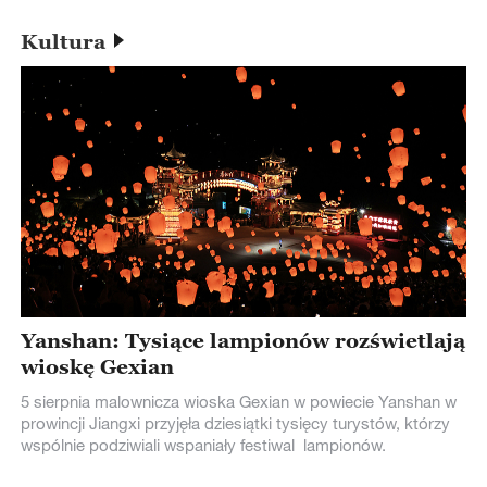
Kultura
Yanshan: Tysiące lampionów rozświetlają
wioskę Gexian
5 sierpnia malownicza wioska Gexian w powiecie Yanshan w
prowincji Jiangxi przyjęła dziesiątki tysięcy turystów, którzy
wspólnie podziwiali wspaniały festiwal lampionów.