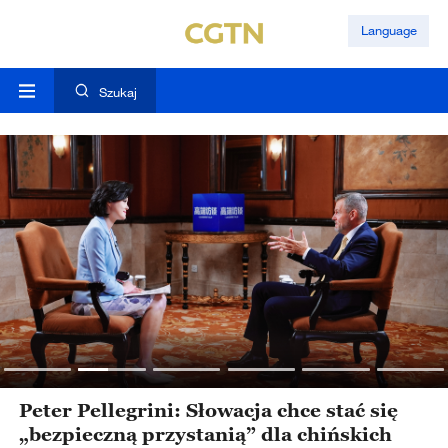
Language
Szukaj
Peter Pellegrini: Słowacja chce stać się
„bezpieczną przystanią” dla chińskich