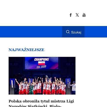
Szukaj
NAJWAŻNIEJSZE
Polska obroniła tytuł mistrza Ligi
Narodów Siatkówki. Biało-