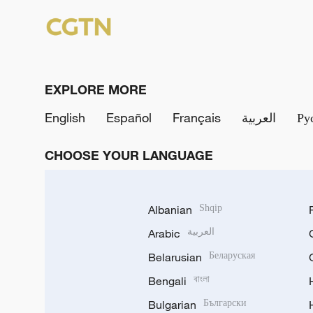
EXPLORE MORE
English
Español
Français
العربية
Ру
CHOOSE YOUR LANGUAGE
Albanian
Shqip
Arabic
العربية
Belarusian
Беларуская
Bengali
বাংলা
Bulgarian
Български