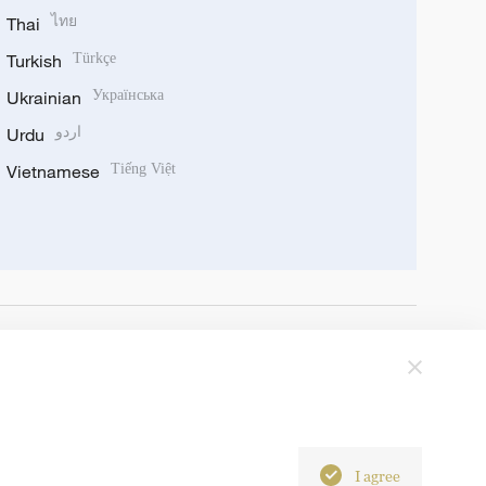
Thai
ไทย
Turkish
Türkçe
Ukrainian
Українська
Urdu
اردو
Vietnamese
Tiếng Việt
I agree
6