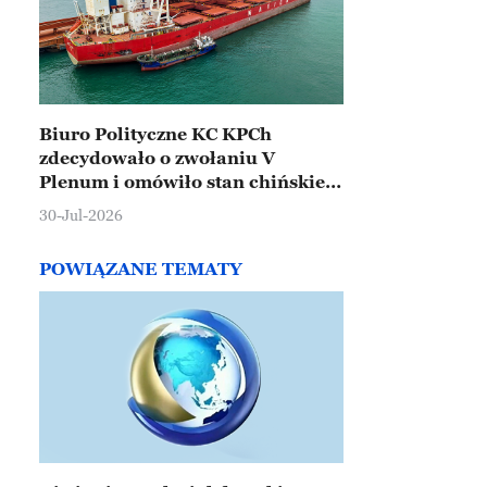
Biuro Polityczne KC KPCh
zdecydowało o zwołaniu V
Plenum i omówiło stan chińskiej
gospodarki
30-Jul-2026
POWIĄZANE TEMATY