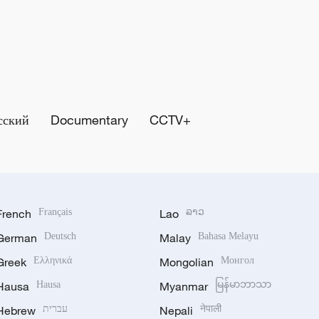
сский
Documentary
CCTV+
French
Français
Lao
ລາວ
German
Deutsch
Malay
Bahasa Melayu
Greek
Ελληνικά
Mongolian
Монгол
Hausa
Hausa
Myanmar
မြန်မာဘာသာ
Hebrew
עברית
Nepali
नेपाली