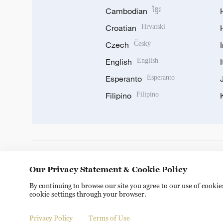
Cambodian
ខ្មែរ
Croatian
Hrvatski
Czech
Český
English
English
Esperanto
Esperanto
Filipino
Filipino
DOWNLOAD OUR APP
Our Privacy Statement & Cookie Policy
By continuing to browse our site you agree to our use of cooki
cookie settings through your browser.
Privacy Policy
Terms of Use
Copyright © 2024 CGTN.
京ICP备20000184号
京公网安