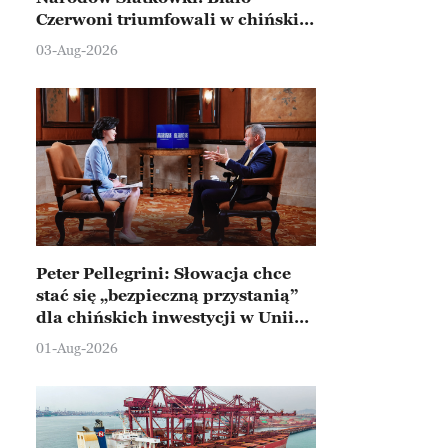
Czerwoni triumfowali w chińskim
Ningbo
03-Aug-2026
Peter Pellegrini: Słowacja chce
stać się „bezpieczną przystanią”
dla chińskich inwestycji w Unii
Europejskiej
01-Aug-2026