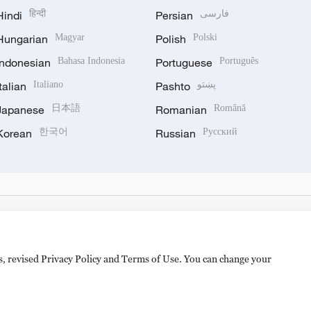
Hindi
हिन्दी
Persian
فارسی
Hungarian
Magyar
Polish
Polski
Indonesian
Bahasa Indonesia
Portuguese
Português
Italian
Italiano
Pashto
پښتو
Japanese
日本語
Romanian
Română
Korean
한국어
Russian
Русский
es, revised Privacy Policy and Terms of Use. You can change your
备 11010502050052号
Disinformation report hotline: 010-8506146