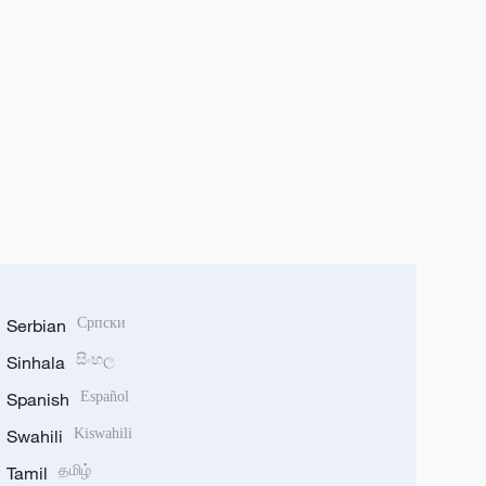
Serbian
Српски
Sinhala
සිංහල
Spanish
Español
Swahili
Kiswahili
Tamil
தமிழ்