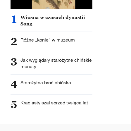
1
Wiosna w czasach dynastii
Song
2
Różne „konie” w muzeum
3
Jak wyglądały starożytne chińskie
monety
4
Starożytna broń chińska
5
Kraciasty szal sprzed tysiąca lat