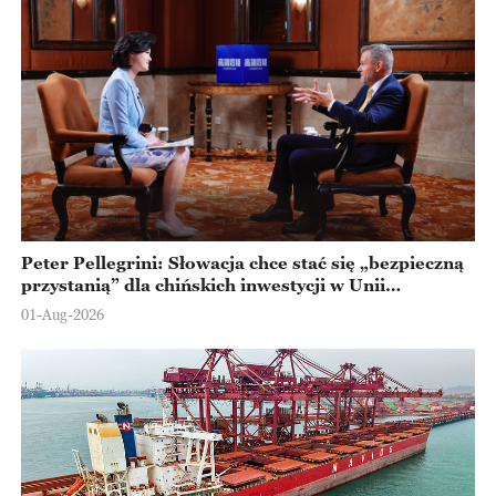
Peter Pellegrini: Słowacja chce stać się „bezpieczną
przystanią” dla chińskich inwestycji w Unii
Europejskiej
01-Aug-2026