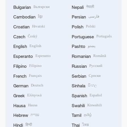
Български
नेपाली
Bulgarian
Nepali
ខ្មែរ
فارسی
Cambodian
Persian
Hrvatski
Polski
Croatian
Polish
Český
Português
Czech
Portuguese
English
پښتو
English
Pashto
Esperanto
Română
Esperanto
Romanian
Filipino
Русский
Filipino
Russian
Français
Српски
French
Serbian
Deutsch
සිංහල
German
Sinhala
Ελληνικά
Español
Greek
Spanish
Hausa
Kiswahili
Hausa
Swahili
עברית
தமிழ்
Hebrew
Tamil
हिन्दी
ไทย
Hindi
Thai