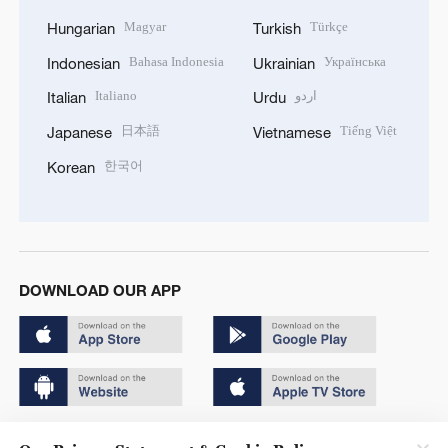
Magyar
Türkçe
Hungarian
Turkish
Bahasa Indonesia
Українська
Indonesian
Ukrainian
Italiano
اردو
Italian
Urdu
日本語
Tiếng Việt
Japanese
Vietnamese
한국어
Korean
DOWNLOAD OUR APP
Copyright © 2024 CGTN.