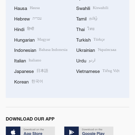
Hausa
Kiswahili
Hausa
Swahili
עברית
தமிழ்
Hebrew
Tamil
हिन्दी
ไทย
Hindi
Thai
Magyar
Türkçe
Hungarian
Turkish
Bahasa Indonesia
Українська
Indonesian
Ukrainian
Italiano
اردو
Italian
Urdu
日本語
Tiếng Việt
Japanese
Vietnamese
한국어
Korean
DOWNLOAD OUR APP