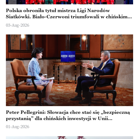
Polska obroniła tytuł mistrza Ligi Narodów
Siatkówki. Biało-Czerwoni triumfowali w chińskim
Ningbo
03-Aug-2026
Peter Pellegrini: Słowacja chce stać się „bezpieczną
przystanią” dla chińskich inwestycji w Unii
Europejskiej
01-Aug-2026