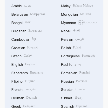
العربية
Bahasa Melayu
Arabic
Malay
Беларуская
Монгол
Belarusian
Mongolian
বাংলা
မြန်မာဘာသာ
Bengali
Myanmar
Български
नेपाली
Bulgarian
Nepali
ខ្មែរ
فارسی
Cambodian
Persian
Hrvatski
Polski
Croatian
Polish
Český
Português
Czech
Portuguese
English
پښتو
English
Pashto
Esperanto
Română
Esperanto
Romanian
Filipino
Русский
Filipino
Russian
Français
Српски
French
Serbian
Deutsch
සිංහල
German
Sinhala
Ελληνικά
Español
Greek
Spanish