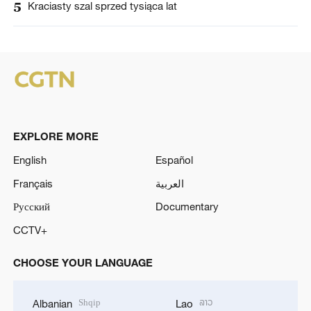
5
Kraciasty szal sprzed tysiąca lat
EXPLORE MORE
English
Español
Français
العربية
Русский
Documentary
CCTV+
CHOOSE YOUR LANGUAGE
Shqip
ລາວ
Albanian
Lao