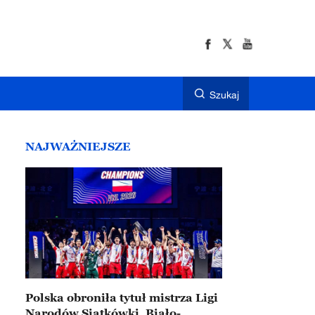
Szukaj
NAJWAŻNIEJSZE
Polska obroniła tytuł mistrza Ligi
Narodów Siatkówki. Biało-