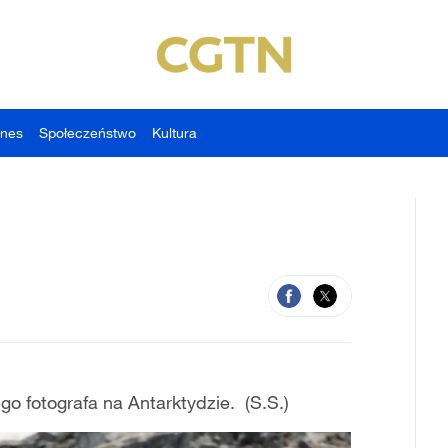
znes
Społeczeństwo
Kultura
go fotografa na Antarktydzie. (S.S.)