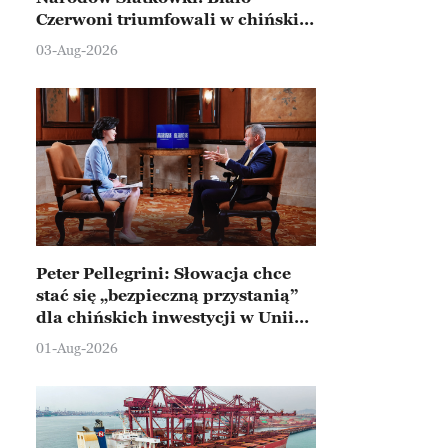
Czerwoni triumfowali w chińskim
Ningbo
03-Aug-2026
Peter Pellegrini: Słowacja chce
stać się „bezpieczną przystanią”
dla chińskich inwestycji w Unii
Europejskiej
01-Aug-2026