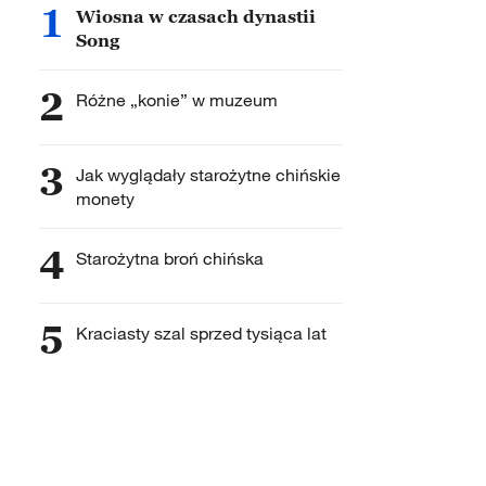
1
Wiosna w czasach dynastii
Song
2
Różne „konie” w muzeum
3
Jak wyglądały starożytne chińskie
monety
4
Starożytna broń chińska
5
Kraciasty szal sprzed tysiąca lat