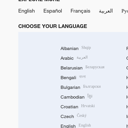
English
Español
Français
العربية
Ру
CHOOSE YOUR LANGUAGE
Albanian
Shqip
Arabic
العربية
Belarusian
Беларуская
Bengali
বাংলা
Bulgarian
Български
Cambodian
ខ្មែរ
Croatian
Hrvatski
Czech
Český
English
English