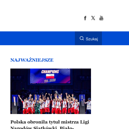
Szukaj
NAJWAŻNIEJSZE
Polska obroniła tytuł mistrza Ligi
Narodów Siatkówki. Biało-