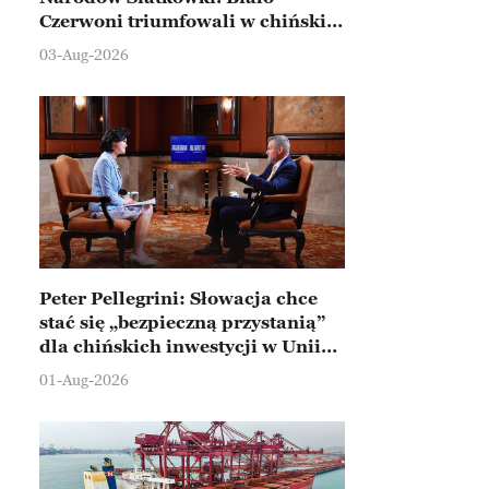
Czerwoni triumfowali w chińskim
Ningbo
03-Aug-2026
Peter Pellegrini: Słowacja chce
stać się „bezpieczną przystanią”
dla chińskich inwestycji w Unii
Europejskiej
01-Aug-2026