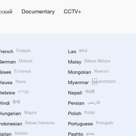
сский
Documentary
CCTV+
French
Français
Lao
ລາວ
German
Deutsch
Malay
Bahasa Melayu
Greek
Ελληνικά
Mongolian
Монгол
Hausa
Hausa
Myanmar
မြန်မာဘာသာ
Hebrew
עברית
Nepali
नेपाली
Hindi
हिन्दी
Persian
فارسی
Hungarian
Magyar
Polish
Polski
Indonesian
Bahasa Indonesia
Portuguese
Português
Italian
Italiano
Pashto
پښتو