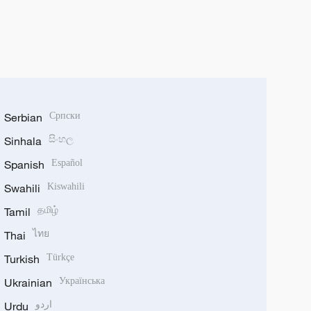
Serbian
Српски
Sinhala
සිංහල
Spanish
Español
Swahili
Kiswahili
Tamil
தமிழ்
Thai
ไทย
Turkish
Türkçe
Ukrainian
Українська
Urdu
اردو