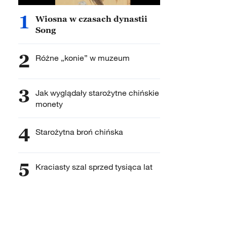
1
Wiosna w czasach dynastii
Song
2
Różne „konie” w muzeum
3
Jak wyglądały starożytne chińskie
monety
4
Starożytna broń chińska
5
Kraciasty szal sprzed tysiąca lat