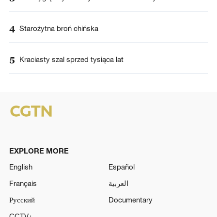
4
Starożytna broń chińska
5
Kraciasty szal sprzed tysiąca lat
EXPLORE MORE
English
Español
Français
العربية
Русский
Documentary
CCTV+