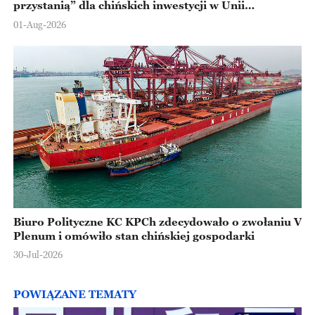
przystanią” dla chińskich inwestycji w Unii
Europejskiej
01-Aug-2026
Biuro Polityczne KC KPCh zdecydowało o zwołaniu V
Plenum i omówiło stan chińskiej gospodarki
30-Jul-2026
POWIĄZANE TEMATY