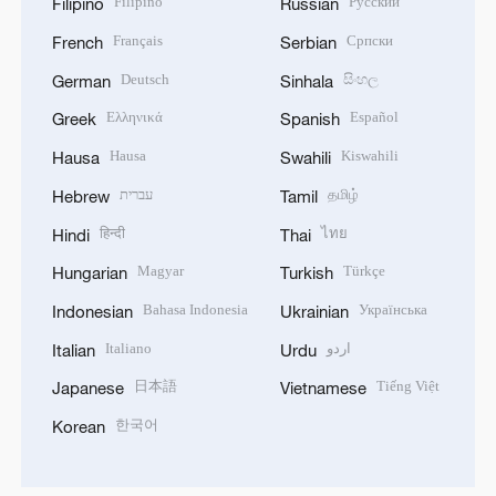
Filipino
Русский
Filipino
Russian
Français
Српски
French
Serbian
Deutsch
සිංහල
German
Sinhala
Ελληνικά
Español
Greek
Spanish
Hausa
Kiswahili
Hausa
Swahili
עברית
தமிழ்
Hebrew
Tamil
हिन्दी
ไทย
Hindi
Thai
Magyar
Türkçe
Hungarian
Turkish
Bahasa Indonesia
Українська
Indonesian
Ukrainian
Italiano
اردو
Italian
Urdu
日本語
Tiếng Việt
Japanese
Vietnamese
한국어
Korean