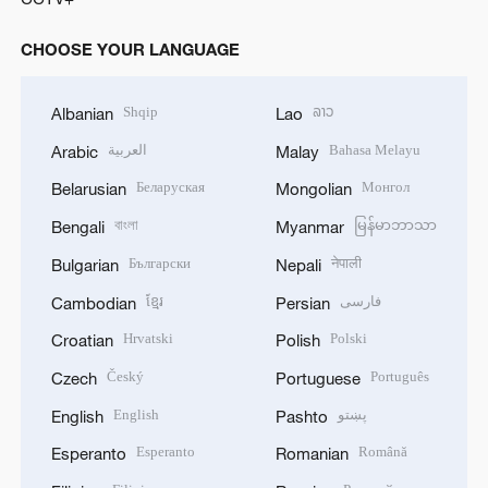
CHOOSE YOUR LANGUAGE
Shqip
ລາວ
Albanian
Lao
العربية
Bahasa Melayu
Arabic
Malay
Беларуская
Монгол
Belarusian
Mongolian
বাংলা
မြန်မာဘာသာ
Bengali
Myanmar
Български
नेपाली
Bulgarian
Nepali
ខ្មែរ
فارسی
Cambodian
Persian
Hrvatski
Polski
Croatian
Polish
Český
Português
Czech
Portuguese
English
پښتو
English
Pashto
Esperanto
Română
Esperanto
Romanian