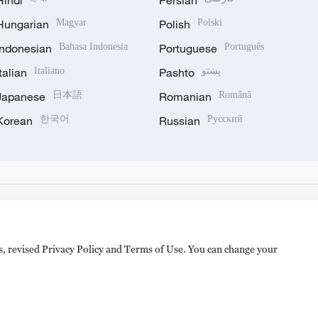
Hindi
Persian
Hungarian
Magyar
Polish
Polski
Indonesian
Bahasa Indonesia
Portuguese
Português
Italian
Italiano
Pashto
پښتو
Japanese
日本語
Romanian
Română
Korean
한국어
Russian
Русский
es, revised Privacy Policy and Terms of Use. You can change your
备 11010502050052号
Disinformation report hotline: 010-8506146