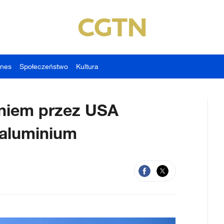
znes
Społeczeństwo
Kultura
niem przez USA
i aluminium