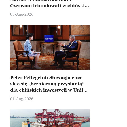
Czerwoni triumfowali w chińskim
Ningbo
03-Aug-2026
Peter Pellegrini: Słowacja chce
stać się „bezpieczną przystanią”
dla chińskich inwestycji w Unii
Europejskiej
01-Aug-2026