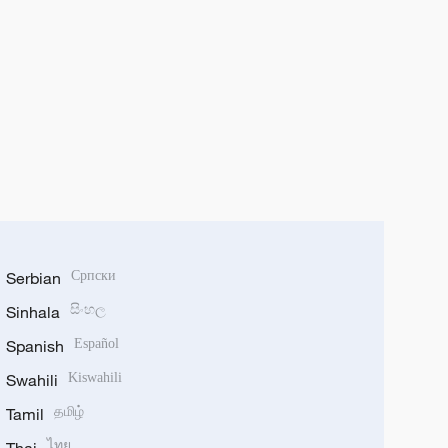
Serbian
Српски
Sinhala
සිංහල
Spanish
Español
Swahili
Kiswahili
Tamil
தமிழ்
ไทย