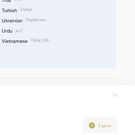
Thai
Turkish
Türkçe
Ukrainian
Українська
Urdu
اردو
Vietnamese
Tiếng Việt
I agree
6