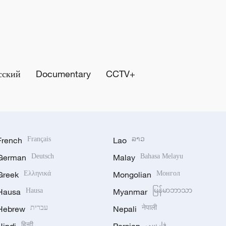
сский
Documentary
CCTV+
French
Français
Lao
ລາວ
German
Deutsch
Malay
Bahasa Melayu
Greek
Ελληνικά
Mongolian
Монгол
Hausa
Hausa
Myanmar
မြန်မာဘာသာ
Hebrew
עברית
Nepali
नेपाली
हिन्दी
فارسی