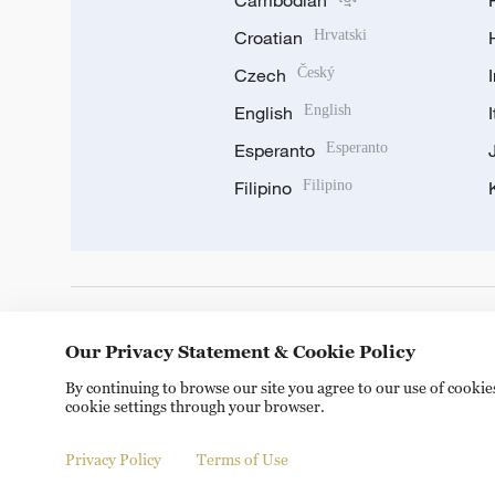
Cambodian
Croatian
Hrvatski
Czech
Český
English
English
Esperanto
Esperanto
Filipino
Filipino
DOWNLOAD OUR APP
Our Privacy Statement & Cookie Policy
By continuing to browse our site you agree to our use of cooki
cookie settings through your browser.
Privacy Policy
Terms of Use
Copyright © 2024 CGTN.
京ICP备20000184号
京公网安