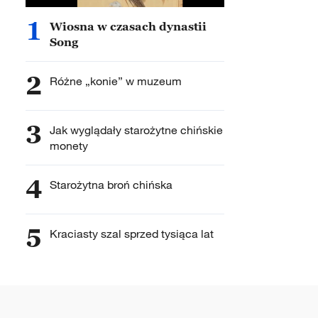
1
Wiosna w czasach dynastii
Song
2
Różne „konie” w muzeum
3
Jak wyglądały starożytne chińskie
monety
4
Starożytna broń chińska
5
Kraciasty szal sprzed tysiąca lat