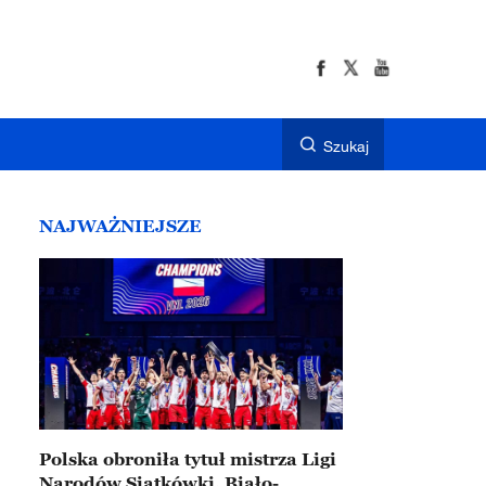
Szukaj
NAJWAŻNIEJSZE
Polska obroniła tytuł mistrza Ligi
Narodów Siatkówki. Biało-