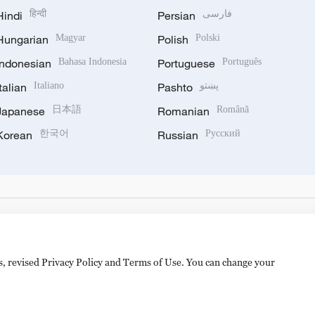
Hindi
हिन्दी
Persian
فارسی
Hungarian
Magyar
Polish
Polski
Indonesian
Bahasa Indonesia
Portuguese
Português
Italian
Italiano
Pashto
پښتو
Japanese
日本語
Romanian
Română
Korean
한국어
Russian
Русский
es, revised Privacy Policy and Terms of Use. You can change your
备 11010502050052号
Disinformation report hotline: 010-8506146