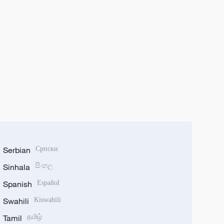
Serbian
Српски
Sinhala
සිංහල
Spanish
Español
Swahili
Kiswahili
Tamil
தமிழ்