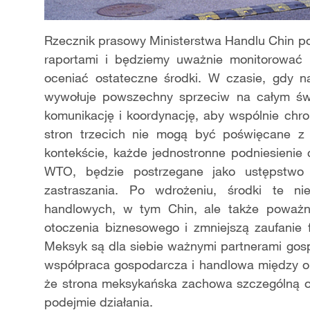
Rzecznik prasowy Ministerstwa Handlu Chin po
raportami i będziemy uważnie monitorować
oceniać ostateczne środki. W czasie, gdy 
wywołuje powszechny sprzeciw na całym świ
komunikację i koordynację, aby wspólnie chron
stron trzecich nie mogą być poświęcane z
kontekście, każde jednostronne podniesieni
WTO, będzie postrzegane jako ustępstwo 
zastraszania. Po wdrożeniu, środki te ni
handlowych, w tym Chin, ale także poważn
otoczenia biznesowego i zmniejszą zaufanie
Meksyk są dla siebie ważnymi partnerami gos
współpraca gospodarcza i handlowa między ob
że strona meksykańska zachowa szczególną os
podejmie działania.