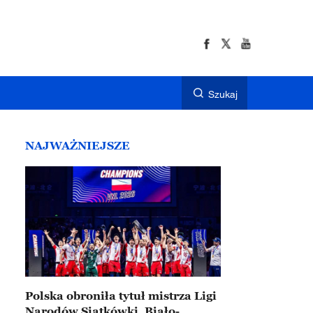
Szukaj
NAJWAŻNIEJSZE
Polska obroniła tytuł mistrza Ligi
Narodów Siatkówki. Biało-