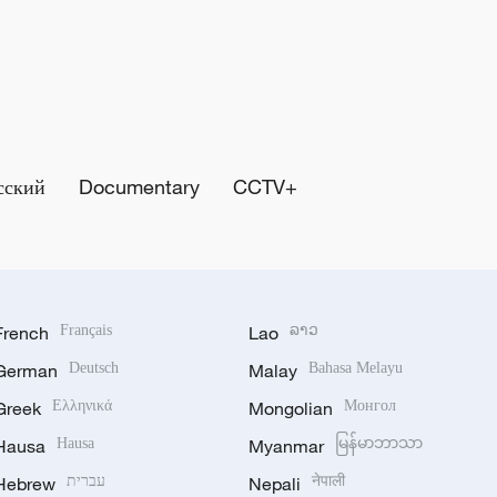
сский
Documentary
CCTV+
French
Français
Lao
ລາວ
German
Deutsch
Malay
Bahasa Melayu
Greek
Ελληνικά
Mongolian
Монгол
Hausa
Hausa
Myanmar
မြန်မာဘာသာ
Hebrew
עברית
Nepali
नेपाली