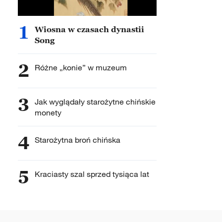
1
Wiosna w czasach dynastii
Song
2
Różne „konie” w muzeum
3
Jak wyglądały starożytne chińskie
monety
4
Starożytna broń chińska
5
Kraciasty szal sprzed tysiąca lat