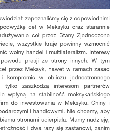
wiedział: zapoznaliśmy się z odpowiednimi
 podwyżkę ceł w Meksyku oraz starannie
nadużywanie ceł przez Stany Zjednoczone
ecie, wszystkie kraje powinny wzmocnić
ić wolny handel i multilateralizm. Interesy
 powodu presji ze strony innych. W tym
e ceł przez Meksyk, nawet w ramach zasad
i kompromis w obliczu jednostronnego
e tylko zaszkodzą interesom partnerów
ie wpłyną na stabilność meksykańskiego
 firm do inwestowania w Meksyku. Chiny i
podarczymi i handlowymi. Nie chcemy, aby
iema stronami ucierpiała. Mamy nadzieję,
trożność i dwa razy się zastanowi, zanim