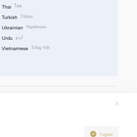
Thai
ไทย
Turkish
Türkçe
Ukrainian
Українська
Urdu
اردو
Vietnamese
Tiếng Việt
I agree
6