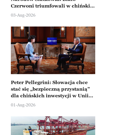
Czerwoni triumfowali w chińskim
Ningbo
03-Aug-2026
Peter Pellegrini: Słowacja chce
stać się „bezpieczną przystanią”
dla chińskich inwestycji w Unii
Europejskiej
01-Aug-2026