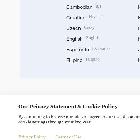
Cambodian
ខ្មែរ
Croatian
Hrvatski
Czech
Český
English
English
Esperanto
Esperanto
Filipino
Filipino
DOWNLOAD OUR APP
Our Privacy Statement & Cookie Policy
By continuing to browse our site you agree to our use of cooki
cookie settings through your browser.
Privacy Policy
Terms of Use
Copyright © 2024 CGTN.
京ICP备20000184号
京公网安