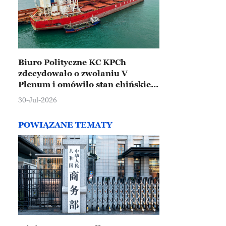
Biuro Polityczne KC KPCh
zdecydowało o zwołaniu V
Plenum i omówiło stan chińskiej
gospodarki
30-Jul-2026
POWIĄZANE TEMATY