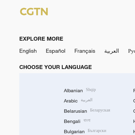
EXPLORE MORE
English
Español
Français
العربية
Ру
CHOOSE YOUR LANGUAGE
Albanian
Shqip
Arabic
العربية
Belarusian
Беларуская
Bengali
বাংলা
Bulgarian
Български