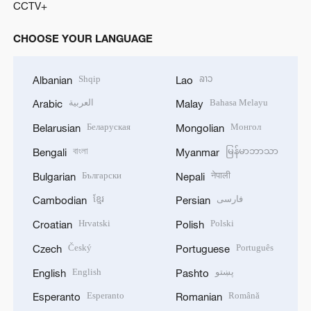
CCTV+
CHOOSE YOUR LANGUAGE
Shqip
ລາວ
Albanian
Lao
العربية
Bahasa Melayu
Arabic
Malay
Беларуская
Монгол
Belarusian
Mongolian
বাংলা
မြန်မာဘာသာ
Bengali
Myanmar
Български
नेपाली
Bulgarian
Nepali
ខ្មែរ
فارسی
Cambodian
Persian
Hrvatski
Polski
Croatian
Polish
Český
Português
Czech
Portuguese
English
پښتو
English
Pashto
Esperanto
Română
Esperanto
Romanian