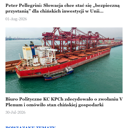
Peter Pellegrini: Słowacja chce stać się „bezpieczną
przystanią” dla chińskich inwestycji w Unii
Europejskiej
01-Aug-2026
Biuro Polityczne KC KPCh zdecydowało o zwołaniu V
Plenum i omówiło stan chińskiej gospodarki
30-Jul-2026