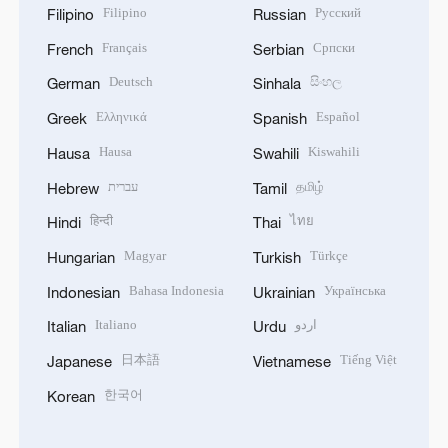
Filipino
Русский
Filipino
Russian
Français
Српски
French
Serbian
Deutsch
සිංහල
German
Sinhala
Ελληνικά
Español
Greek
Spanish
Hausa
Kiswahili
Hausa
Swahili
עברית
தமிழ்
Hebrew
Tamil
हिन्दी
ไทย
Hindi
Thai
Magyar
Türkçe
Hungarian
Turkish
Bahasa Indonesia
Українська
Indonesian
Ukrainian
Italiano
اردو
Italian
Urdu
日本語
Tiếng Việt
Japanese
Vietnamese
한국어
Korean