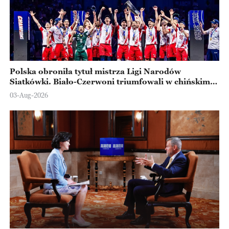
Polska obroniła tytuł mistrza Ligi Narodów
Siatkówki. Biało-Czerwoni triumfowali w chińskim
Ningbo
03-Aug-2026