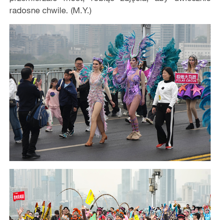
radosne chwile. (M.Y.)