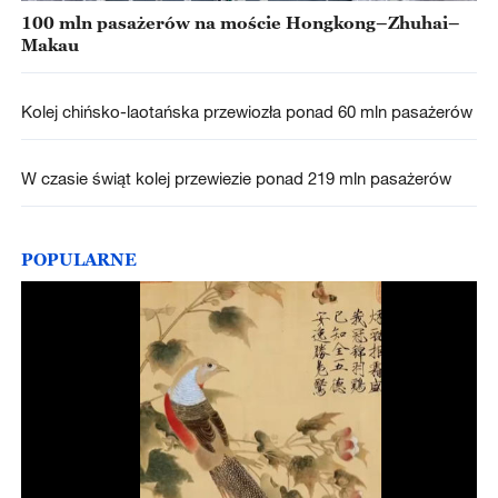
100 mln pasażerów na moście Hongkong–Zhuhai–
Makau
Kolej chińsko-laotańska przewiozła ponad 60 mln pasażerów
W czasie świąt kolej przewiezie ponad 219 mln pasażerów
POPULARNE