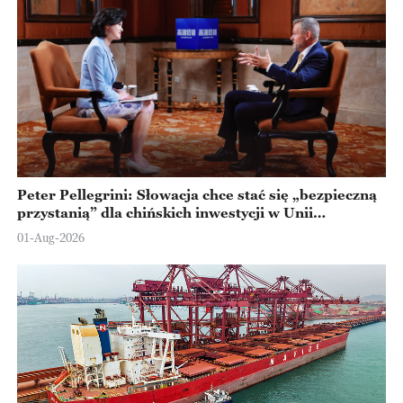
Peter Pellegrini: Słowacja chce stać się „bezpieczną
przystanią” dla chińskich inwestycji w Unii
Europejskiej
01-Aug-2026