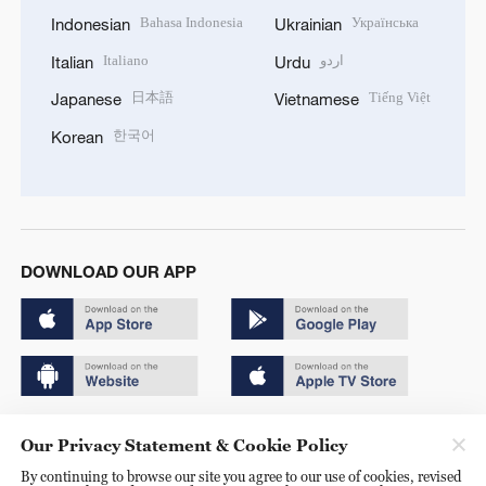
Bahasa Indonesia
Українська
Indonesian
Ukrainian
Italiano
اردو
Italian
Urdu
日本語
Tiếng Việt
Japanese
Vietnamese
한국어
Korean
DOWNLOAD OUR APP
Copyright © 2024 CGTN.
Our Privacy Statement & Cookie Policy
京ICP备20000184号
By continuing to browse our site you agree to our use of cookies, revised