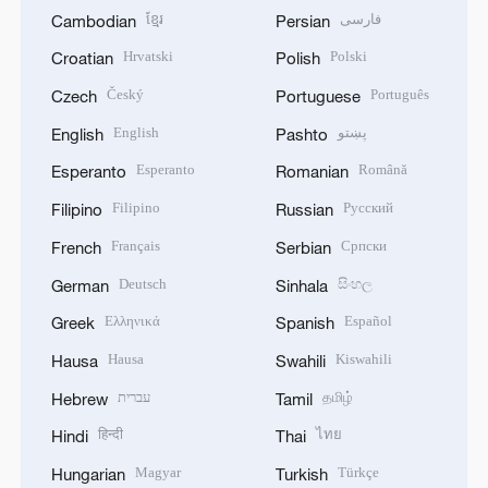
ខ្មែរ
فارسی
Cambodian
Persian
Hrvatski
Polski
Croatian
Polish
Český
Português
Czech
Portuguese
English
پښتو
English
Pashto
Esperanto
Română
Esperanto
Romanian
Filipino
Русский
Filipino
Russian
Français
Српски
French
Serbian
Deutsch
සිංහල
German
Sinhala
Ελληνικά
Español
Greek
Spanish
Hausa
Kiswahili
Hausa
Swahili
עברית
தமிழ்
Hebrew
Tamil
हिन्दी
ไทย
Hindi
Thai
Magyar
Türkçe
Hungarian
Turkish