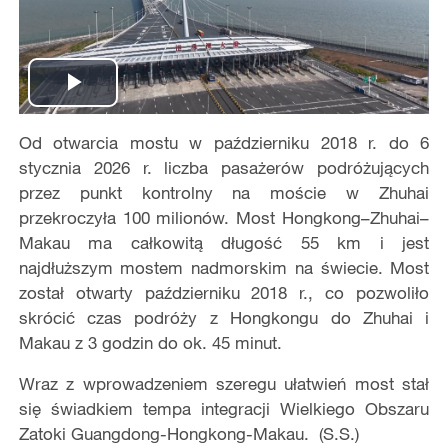
Play
Od otwarcia mostu w październiku 2018 r. do 6
Video
stycznia 2026 r. liczba pasażerów podróżujących
przez punkt kontrolny na moście w Zhuhai
przekroczyła 100 milionów. Most Hongkong–Zhuhai–
Makau ma całkowitą długość 55 km i jest
najdłuższym mostem nadmorskim na świecie. Most
został otwarty październiku 2018 r., co pozwoliło
skrócić czas podróży z Hongkongu do Zhuhai i
Makau z 3 godzin do ok. 45 minut.
Wraz z wprowadzeniem szeregu ułatwień most stał
się świadkiem tempa integracji Wielkiego Obszaru
Zatoki Guangdong-Hongkong-Makau. (S.S.)