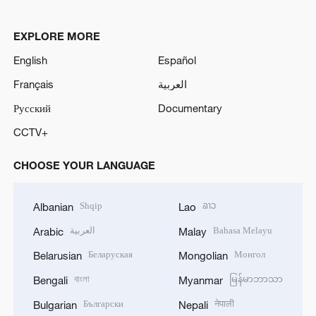
EXPLORE MORE
English
Español
Français
العربية
Русский
Documentary
CCTV+
CHOOSE YOUR LANGUAGE
Shqip
ລາວ
Albanian
Lao
العربية
Bahasa Melayu
Arabic
Malay
Беларуская
Монгол
Belarusian
Mongolian
বাংলা
မြန်မာဘာသာ
Bengali
Myanmar
Български
नेपाली
Bulgarian
Nepali