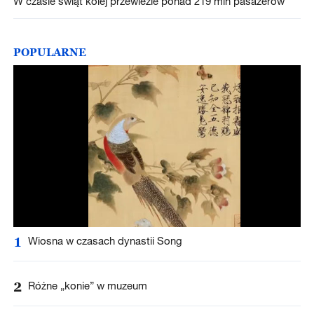
W czasie świąt kolej przewiezie ponad 219 mln pasażerów
POPULARNE
1
Wiosna w czasach dynastii Song
2
Różne „konie” w muzeum