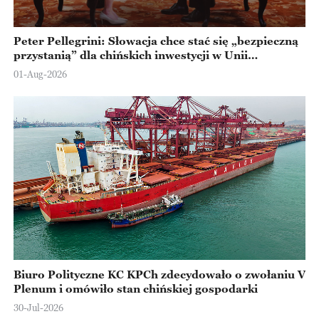
Peter Pellegrini: Słowacja chce stać się „bezpieczną
przystanią” dla chińskich inwestycji w Unii
Europejskiej
01-Aug-2026
Biuro Polityczne KC KPCh zdecydowało o zwołaniu V
Plenum i omówiło stan chińskiej gospodarki
30-Jul-2026