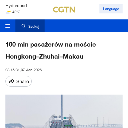
Hyderabad
Language
42°C
Mumbai
31°C
Szukaj
100 mln pasażerów na moście
Hongkong–Zhuhai–Makau
08:15:31,07-Jan-2026
Share