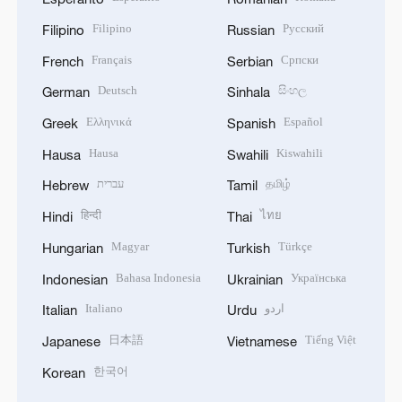
Filipino
Русский
Filipino
Russian
Français
Српски
French
Serbian
Deutsch
සිංහල
German
Sinhala
Ελληνικά
Español
Greek
Spanish
Hausa
Kiswahili
Hausa
Swahili
עברית
தமிழ்
Hebrew
Tamil
हिन्दी
ไทย
Hindi
Thai
Magyar
Türkçe
Hungarian
Turkish
Bahasa Indonesia
Українська
Indonesian
Ukrainian
Italiano
اردو
Italian
Urdu
日本語
Tiếng Việt
Japanese
Vietnamese
한국어
Korean