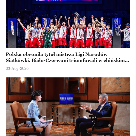
Polska obroniła tytuł mistrza Ligi Narodów
Siatkówki. Biało-Czerwoni triumfowali w chińskim
Ningbo
03-Aug-2026