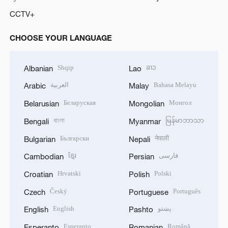
CCTV+
CHOOSE YOUR LANGUAGE
Shqip
ລາວ
Albanian
Lao
العربية
Bahasa Melayu
Arabic
Malay
Беларуская
Монгол
Belarusian
Mongolian
বাংলা
မြန်မာဘာသာ
Bengali
Myanmar
Български
नेपाली
Bulgarian
Nepali
ខ្មែរ
فارسی
Cambodian
Persian
Hrvatski
Polski
Croatian
Polish
Český
Português
Czech
Portuguese
English
پښتو
English
Pashto
Esperanto
Română
Esperanto
Romanian