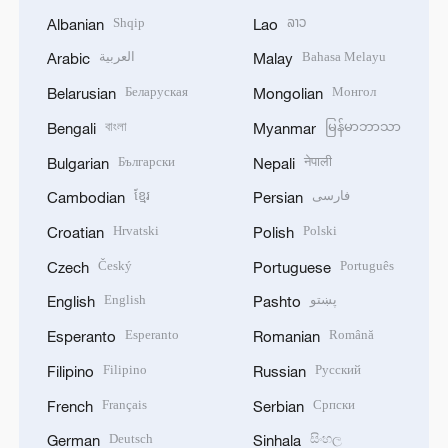
Shqip
ລາວ
Albanian
Lao
العربية
Bahasa Melayu
Arabic
Malay
Беларуская
Монгол
Belarusian
Mongolian
বাংলা
မြန်မာဘာသာ
Bengali
Myanmar
Български
नेपाली
Bulgarian
Nepali
ខ្មែរ
فارسی
Cambodian
Persian
Hrvatski
Polski
Croatian
Polish
Český
Português
Czech
Portuguese
English
پښتو
English
Pashto
Esperanto
Română
Esperanto
Romanian
Filipino
Русский
Filipino
Russian
Français
Српски
French
Serbian
Deutsch
සිංහල
German
Sinhala