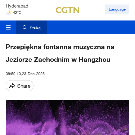
Hyderabad
Language
42°C
Mumbai
31°C
Szukaj
Przepiękna fontanna muzyczna na
Jeziorze Zachodnim w Hangzhou
08:50:10,23-Dec-2025
Share