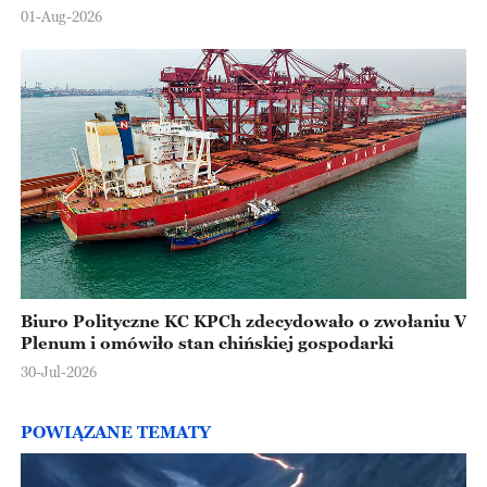
Europejskiej
01-Aug-2026
Biuro Polityczne KC KPCh zdecydowało o zwołaniu V
Plenum i omówiło stan chińskiej gospodarki
30-Jul-2026
POWIĄZANE TEMATY