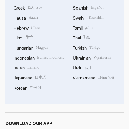
Ελληνικά
Español
Greek
Spanish
Hausa
Kiswahili
Hausa
Swahili
עברית
தமிழ்
Hebrew
Tamil
हिन्दी
ไทย
Hindi
Thai
Magyar
Türkçe
Hungarian
Turkish
Bahasa Indonesia
Українська
Indonesian
Ukrainian
Italiano
اردو
Italian
Urdu
日本語
Tiếng Việt
Japanese
Vietnamese
한국어
Korean
DOWNLOAD OUR APP