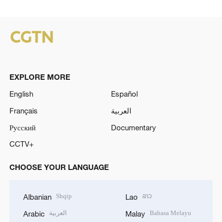
EXPLORE MORE
English
Español
Français
العربية
Русский
Documentary
CCTV+
CHOOSE YOUR LANGUAGE
Shqip
ລາວ
Albanian
Lao
العربية
Bahasa Melayu
Arabic
Malay