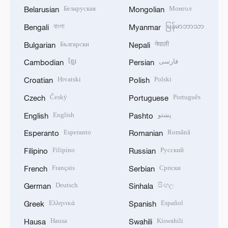
Беларуская
Монгол
Belarusian
Mongolian
বাংলা
မြန်မာဘာသာ
Bengali
Myanmar
Български
नेपाली
Bulgarian
Nepali
ខ្មែរ
فارسی
Cambodian
Persian
Hrvatski
Polski
Croatian
Polish
Český
Português
Czech
Portuguese
English
پښتو
English
Pashto
Esperanto
Română
Esperanto
Romanian
Filipino
Русский
Filipino
Russian
Français
Српски
French
Serbian
Deutsch
සිංහල
German
Sinhala
Ελληνικά
Español
Greek
Spanish
Hausa
Kiswahili
Hausa
Swahili