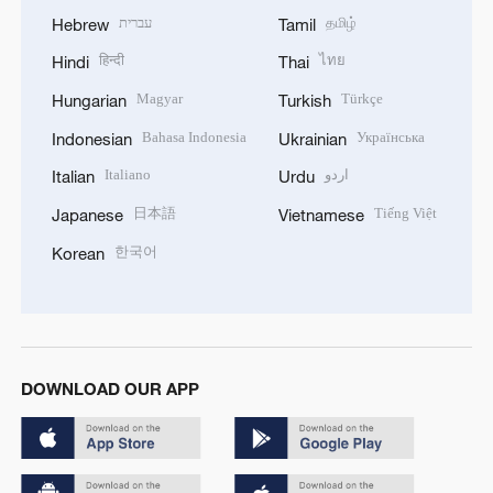
עברית
தமிழ்
Hebrew
Tamil
हिन्दी
ไทย
Hindi
Thai
Magyar
Türkçe
Hungarian
Turkish
Bahasa Indonesia
Українська
Indonesian
Ukrainian
Italiano
اردو
Italian
Urdu
日本語
Tiếng Việt
Japanese
Vietnamese
한국어
Korean
DOWNLOAD OUR APP