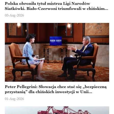
Polska obroniła tytuł mistrza Ligi Narodów
Siatkówki. Biało-Czerwoni triumfowali w chińskim
Ningbo
03-Aug-2026
Peter Pellegrini: Słowacja chce stać się „bezpieczną
przystanią” dla chińskich inwestycji w Unii
Europejskiej
01-Aug-2026