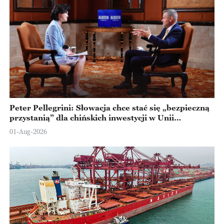
Peter Pellegrini: Słowacja chce stać się „bezpieczną
przystanią” dla chińskich inwestycji w Unii
Europejskiej
01-Aug-2026