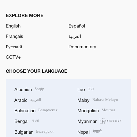
EXPLORE MORE
English
Español
Français
العربية
Русский
Documentary
CCTV+
CHOOSE YOUR LANGUAGE
Shqip
ລາວ
Albanian
Lao
العربية
Bahasa Melayu
Arabic
Malay
Беларуская
Монгол
Belarusian
Mongolian
বাংলা
မြန်မာဘာသာ
Bengali
Myanmar
Български
नेपाली
Bulgarian
Nepali