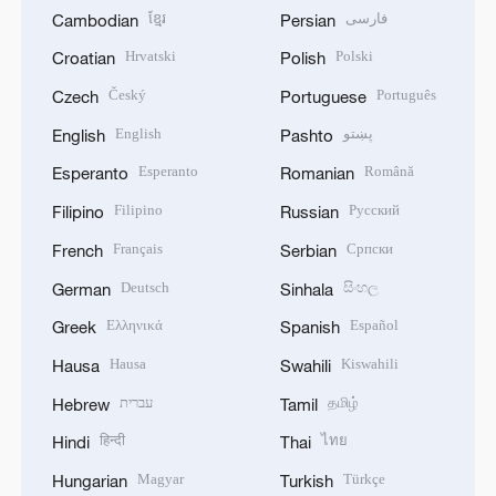
ខ្មែរ
فارسی
Cambodian
Persian
Hrvatski
Polski
Croatian
Polish
Český
Português
Czech
Portuguese
English
پښتو
English
Pashto
Esperanto
Română
Esperanto
Romanian
Filipino
Русский
Filipino
Russian
Français
Српски
French
Serbian
Deutsch
සිංහල
German
Sinhala
Ελληνικά
Español
Greek
Spanish
Hausa
Kiswahili
Hausa
Swahili
עברית
தமிழ்
Hebrew
Tamil
हिन्दी
ไทย
Hindi
Thai
Magyar
Türkçe
Hungarian
Turkish