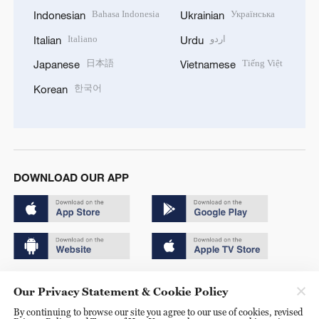
Bahasa Indonesia
Українська
Indonesian
Ukrainian
Italiano
اردو
Italian
Urdu
日本語
Tiếng Việt
Japanese
Vietnamese
한국어
Korean
DOWNLOAD OUR APP
Copyright © 2024 CGTN.
Our Privacy Statement & Cookie Policy
京ICP备20000184号
By continuing to browse our site you agree to our use of cookies, revised