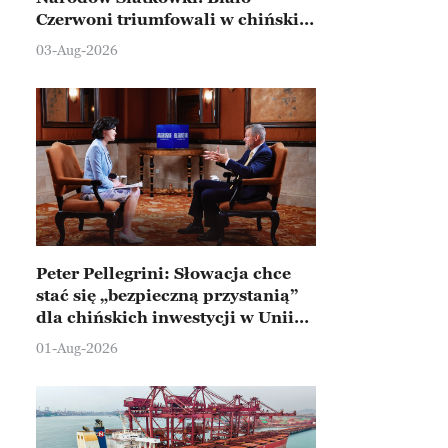
Czerwoni triumfowali w chińskim
Ningbo
03-Aug-2026
Peter Pellegrini: Słowacja chce
stać się „bezpieczną przystanią”
dla chińskich inwestycji w Unii
Europejskiej
01-Aug-2026