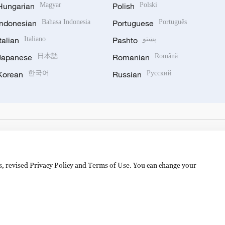
Hungarian
Magyar
Polish
Polski
Indonesian
Bahasa Indonesia
Portuguese
Português
Italian
Italiano
Pashto
پښتو
Japanese
日本語
Romanian
Română
Korean
한국어
Russian
Русский
es, revised Privacy Policy and Terms of Use. You can change your
备 11010502050052号
Disinformation report hotline: 010-8506146