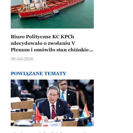
Biuro Polityczne KC KPCh
zdecydowało o zwołaniu V
Plenum i omówiło stan chińskiej
gospodarki
30-Jul-2026
POWIĄZANE TEMATY