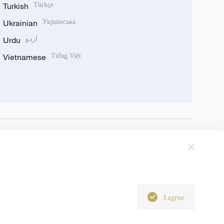
Turkish
Türkçe
Ukrainian
Українська
Urdu
اردو
Vietnamese
Tiếng Việt
I agree
6