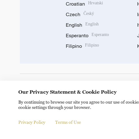
Croatian
Hrvatski
Czech
Český
English
English
Esperanto
Esperanto
Filipino
Filipino
DOWNLOAD OUR APP
Our Privacy Statement & Cookie Policy
By continuing to browse our site you agree to our use of cooki
cookie settings through your browser.
Privacy Policy
Terms of Use
Copyright © 2024 CGTN.
京ICP备20000184号
京公网安