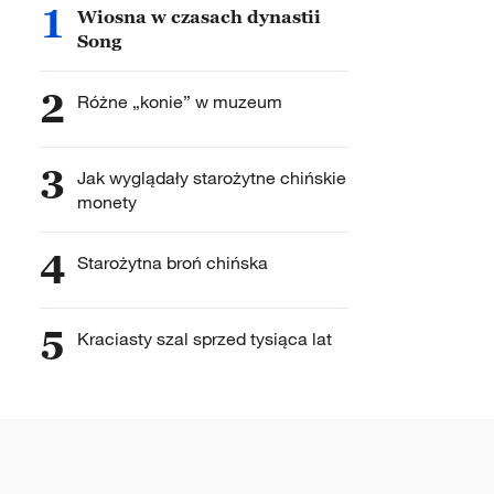
1
Wiosna w czasach dynastii
Song
2
Różne „konie” w muzeum
3
Jak wyglądały starożytne chińskie
monety
4
Starożytna broń chińska
5
Kraciasty szal sprzed tysiąca lat