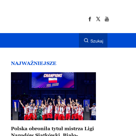
Szukaj
NAJWAŻNIEJSZE
Polska obroniła tytuł mistrza Ligi
Narodów Siatkówki. Biało-