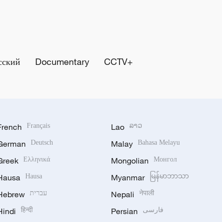
сский
Documentary
CCTV+
French
Français
Lao
ລາວ
German
Deutsch
Malay
Bahasa Melayu
Greek
Ελληνικά
Mongolian
Монгол
Hausa
Hausa
Myanmar
မြန်မာဘာသာ
Hebrew
עברית
Nepali
नेपाली
Hindi
हिन्दी
Persian
فارسی