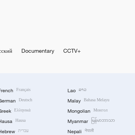
сский
Documentary
CCTV+
French
Français
Lao
ລາວ
German
Deutsch
Malay
Bahasa Melayu
Greek
Ελληνικά
Mongolian
Монгол
Hausa
Hausa
Myanmar
မြန်မာဘာသာ
Hebrew
עברית
Nepali
नेपाली