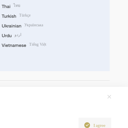
Thai
ไทย
Turkish
Türkçe
Ukrainian
Українська
Urdu
اردو
Vietnamese
Tiếng Việt
I agree
6