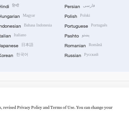
Hindi
हिन्दी
Persian
فارسی
Hungarian
Magyar
Polish
Polski
Indonesian
Bahasa Indonesia
Portuguese
Português
Italian
Italiano
Pashto
پښتو
Japanese
日本語
Romanian
Română
Korean
한국어
Russian
Русский
es, revised Privacy Policy and Terms of Use. You can change your
备 11010502050052号
Disinformation report hotline: 010-8506146