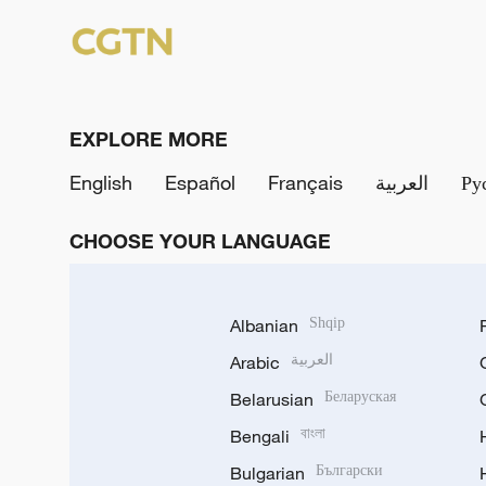
EXPLORE MORE
English
Español
Français
العربية
Ру
CHOOSE YOUR LANGUAGE
Albanian
Shqip
Arabic
العربية
Belarusian
Беларуская
Bengali
বাংলা
Bulgarian
Български