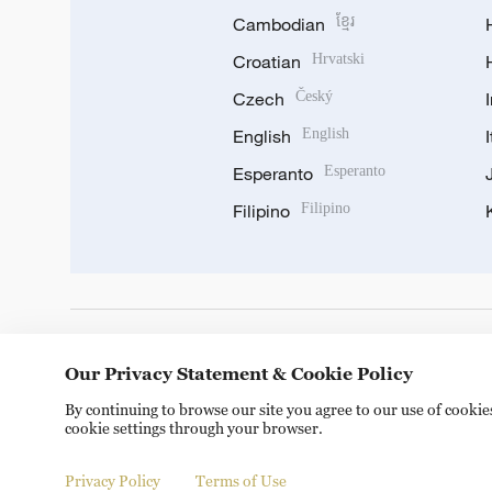
Cambodian
ខ្មែរ
Croatian
Hrvatski
Czech
Český
English
English
Esperanto
Esperanto
Filipino
Filipino
DOWNLOAD OUR APP
Our Privacy Statement & Cookie Policy
By continuing to browse our site you agree to our use of cooki
cookie settings through your browser.
Privacy Policy
Terms of Use
Copyright © 2024 CGTN.
京ICP备20000184号
京公网安