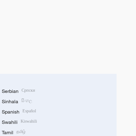
Serbian
Српски
Sinhala
සිංහල
Spanish
Español
Swahili
Kiswahili
Tamil
தமிழ்