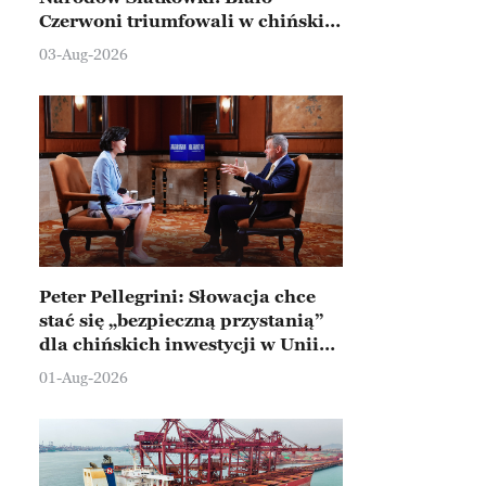
Czerwoni triumfowali w chińskim
Ningbo
03-Aug-2026
Peter Pellegrini: Słowacja chce
stać się „bezpieczną przystanią”
dla chińskich inwestycji w Unii
Europejskiej
01-Aug-2026