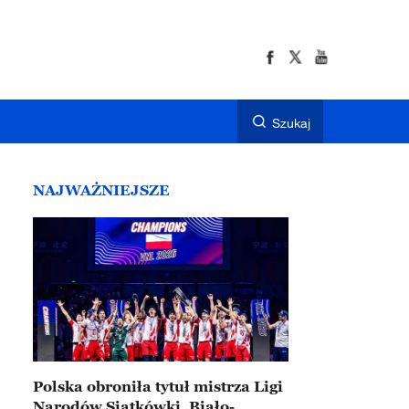
Szukaj
NAJWAŻNIEJSZE
Polska obroniła tytuł mistrza Ligi
Narodów Siatkówki. Biało-