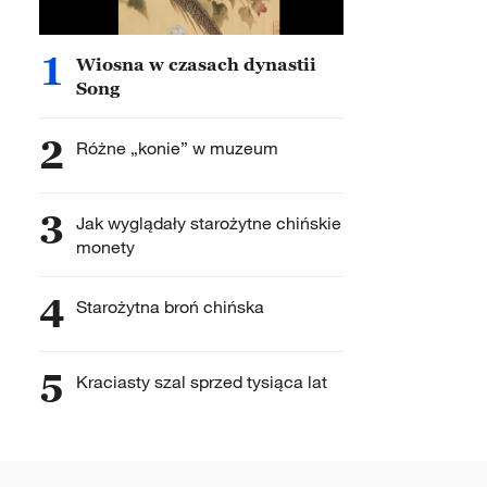
1
Wiosna w czasach dynastii
Song
2
Różne „konie” w muzeum
3
Jak wyglądały starożytne chińskie
monety
4
Starożytna broń chińska
5
Kraciasty szal sprzed tysiąca lat