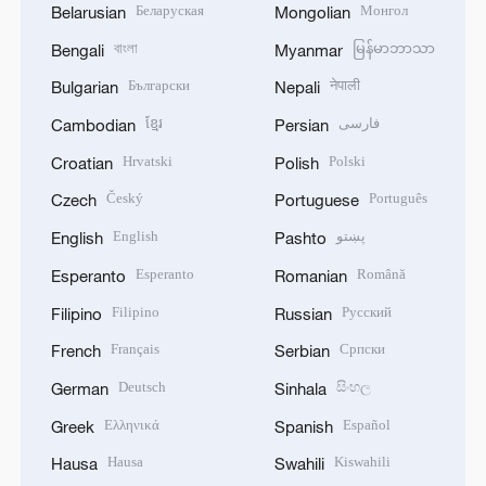
Беларуская
Монгол
Belarusian
Mongolian
বাংলা
မြန်မာဘာသာ
Bengali
Myanmar
Български
नेपाली
Bulgarian
Nepali
ខ្មែរ
فارسی
Cambodian
Persian
Hrvatski
Polski
Croatian
Polish
Český
Português
Czech
Portuguese
English
پښتو
English
Pashto
Esperanto
Română
Esperanto
Romanian
Filipino
Русский
Filipino
Russian
Français
Српски
French
Serbian
Deutsch
සිංහල
German
Sinhala
Ελληνικά
Español
Greek
Spanish
Hausa
Kiswahili
Hausa
Swahili