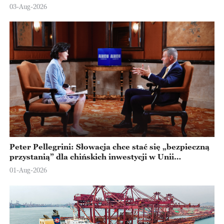
Ningbo
03-Aug-2026
Peter Pellegrini: Słowacja chce stać się „bezpieczną
przystanią” dla chińskich inwestycji w Unii
Europejskiej
01-Aug-2026