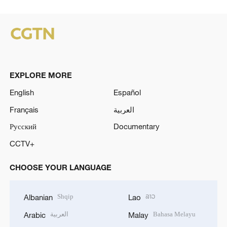
EXPLORE MORE
English
Español
Français
العربية
Русский
Documentary
CCTV+
CHOOSE YOUR LANGUAGE
Shqip
ລາວ
Albanian
Lao
العربية
Bahasa Melayu
Arabic
Malay