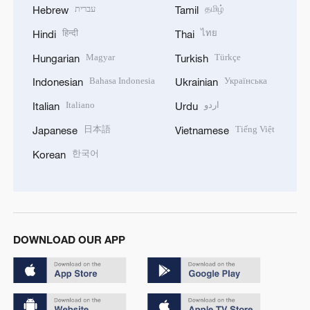
עברית
தமிழ்
Hebrew
Tamil
हिन्दी
ไทย
Hindi
Thai
Magyar
Türkçe
Hungarian
Turkish
Bahasa Indonesia
Українська
Indonesian
Ukrainian
Italiano
اردو
Italian
Urdu
日本語
Tiếng Việt
Japanese
Vietnamese
한국어
Korean
DOWNLOAD OUR APP