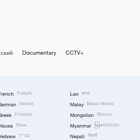
сский
Documentary
CCTV+
French
Français
Lao
ລາວ
German
Deutsch
Malay
Bahasa Melayu
Greek
Ελληνικά
Mongolian
Монгол
Hausa
Hausa
Myanmar
မြန်မာဘာသာ
Hebrew
עברית
Nepali
नेपाली