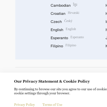
Cambodian
ខ្មែរ
Croatian
Hrvatski
Czech
Český
English
English
Esperanto
Esperanto
Filipino
Filipino
DOWNLOAD OUR APP
Our Privacy Statement & Cookie Policy
By continuing to browse our site you agree to our use of cooki
cookie settings through your browser.
Privacy Policy
Terms of Use
Copyright © 2024 CGTN.
京ICP备20000184号
京公网安