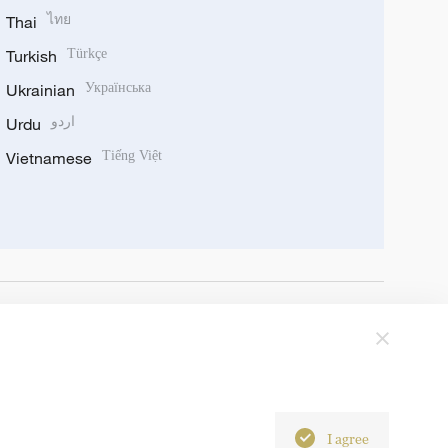
Thai
ไทย
Turkish
Türkçe
Ukrainian
Українська
Urdu
اردو
Vietnamese
Tiếng Việt
I agree
6