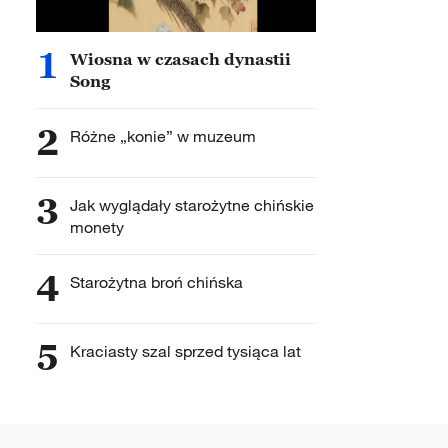
1
Wiosna w czasach dynastii
Song
2
Różne „konie” w muzeum
3
Jak wyglądały starożytne chińskie
monety
4
Starożytna broń chińska
5
Kraciasty szal sprzed tysiąca lat