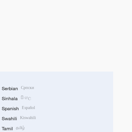
Serbian
Српски
Sinhala
සිංහල
Spanish
Español
Swahili
Kiswahili
Tamil
தமிழ்