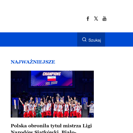
Szukaj
NAJWAŻNIEJSZE
Polska obroniła tytuł mistrza Ligi
Narodów Siatkówki. Biało-