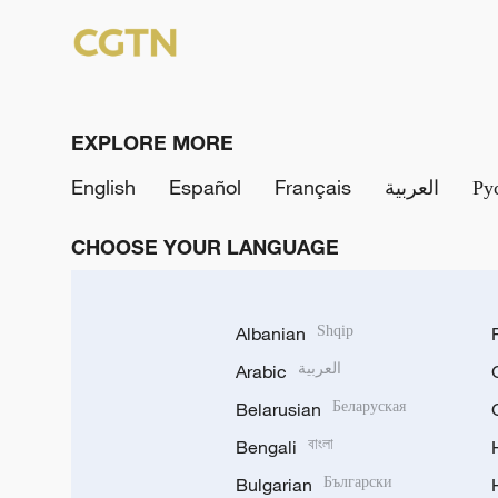
EXPLORE MORE
English
Español
Français
العربية
Ру
CHOOSE YOUR LANGUAGE
Albanian
Shqip
Arabic
العربية
Belarusian
Беларуская
Bengali
বাংলা
Bulgarian
Български