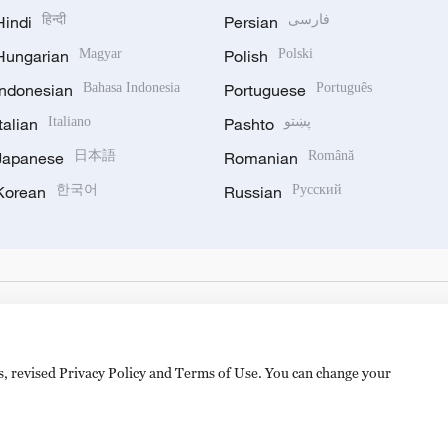
Hindi
हिन्दी
Persian
فارسی
Hungarian
Magyar
Polish
Polski
Indonesian
Bahasa Indonesia
Portuguese
Português
Italian
Italiano
Pashto
پښتو
Japanese
日本語
Romanian
Română
Korean
한국어
Russian
Русский
es, revised Privacy Policy and Terms of Use. You can change your
备 11010502050052号
Disinformation report hotline: 010-8506146