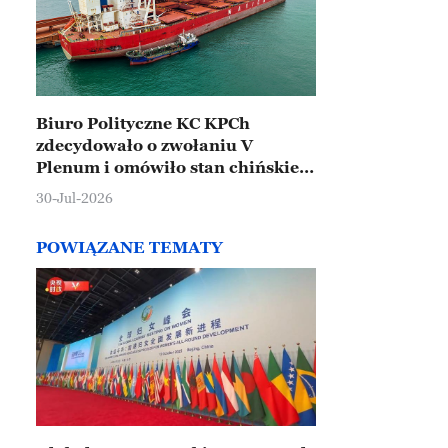
Biuro Polityczne KC KPCh
zdecydowało o zwołaniu V
Plenum i omówiło stan chińskiej
gospodarki
30-Jul-2026
POWIĄZANE TEMATY