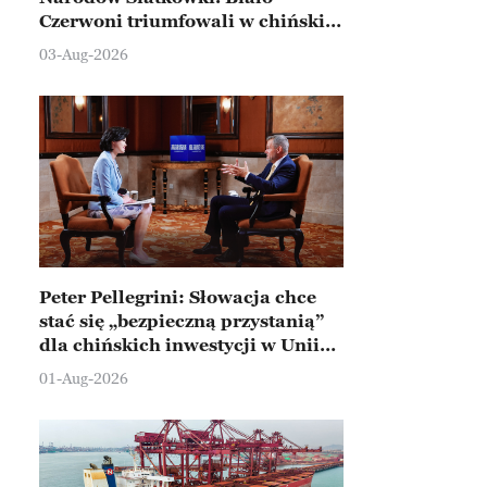
Czerwoni triumfowali w chińskim
Ningbo
03-Aug-2026
Peter Pellegrini: Słowacja chce
stać się „bezpieczną przystanią”
dla chińskich inwestycji w Unii
Europejskiej
01-Aug-2026