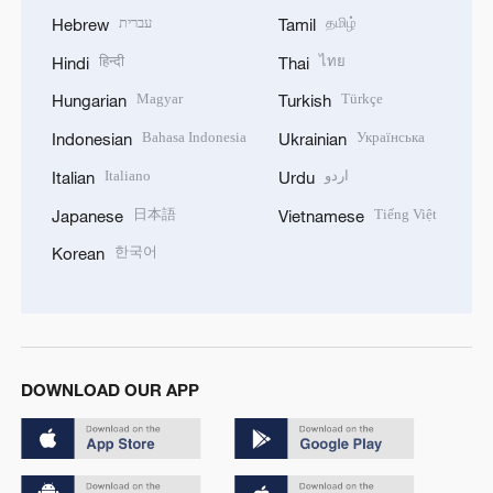
עברית
தமிழ்
Hebrew
Tamil
हिन्दी
ไทย
Hindi
Thai
Magyar
Türkçe
Hungarian
Turkish
Bahasa Indonesia
Українська
Indonesian
Ukrainian
Italiano
اردو
Italian
Urdu
日本語
Tiếng Việt
Japanese
Vietnamese
한국어
Korean
DOWNLOAD OUR APP