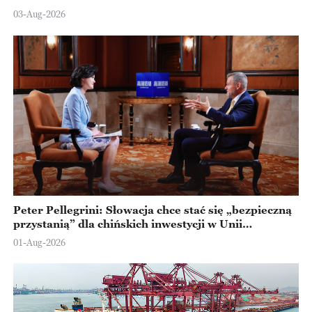
Ningbo
03-Aug-2026
Peter Pellegrini: Słowacja chce stać się „bezpieczną
przystanią” dla chińskich inwestycji w Unii
Europejskiej
01-Aug-2026