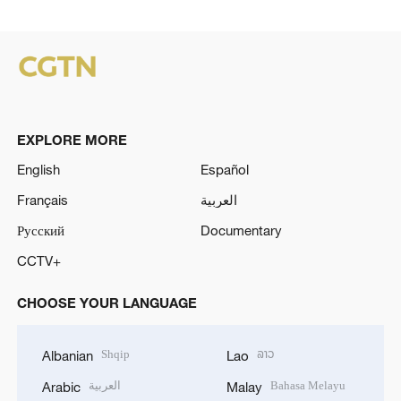
EXPLORE MORE
English
Español
Français
العربية
Русский
Documentary
CCTV+
CHOOSE YOUR LANGUAGE
Shqip
ລາວ
Albanian
Lao
العربية
Bahasa Melayu
Arabic
Malay