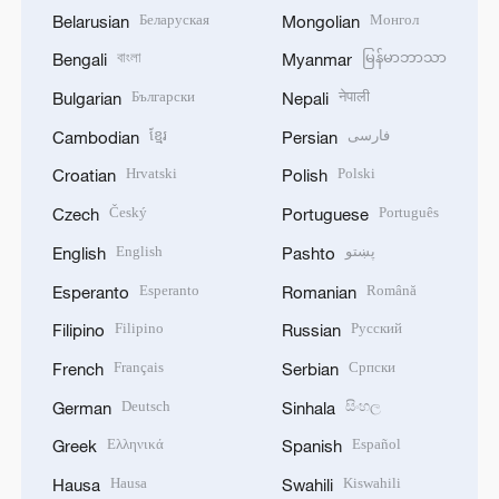
Беларуская
Монгол
Belarusian
Mongolian
বাংলা
မြန်မာဘာသာ
Bengali
Myanmar
Български
नेपाली
Bulgarian
Nepali
ខ្មែរ
فارسی
Cambodian
Persian
Hrvatski
Polski
Croatian
Polish
Český
Português
Czech
Portuguese
English
پښتو
English
Pashto
Esperanto
Română
Esperanto
Romanian
Filipino
Русский
Filipino
Russian
Français
Српски
French
Serbian
Deutsch
සිංහල
German
Sinhala
Ελληνικά
Español
Greek
Spanish
Hausa
Kiswahili
Hausa
Swahili