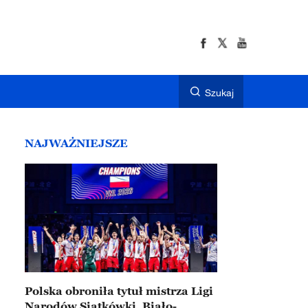
Szukaj
NAJWAŻNIEJSZE
Polska obroniła tytuł mistrza Ligi
Narodów Siatkówki. Biało-