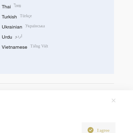
Thai
ไทย
Turkish
Türkçe
Ukrainian
Українська
Urdu
اردو
Vietnamese
Tiếng Việt
I agree
6