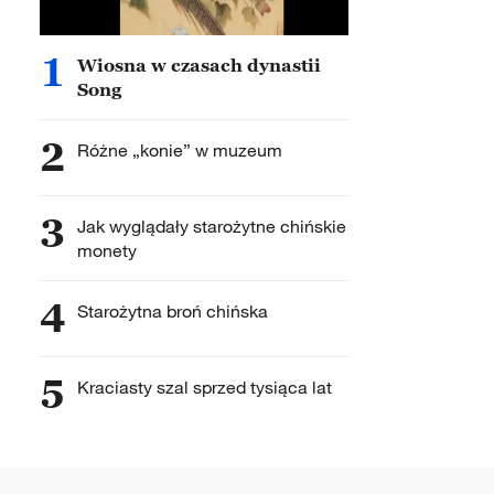
1
Wiosna w czasach dynastii
Song
2
Różne „konie” w muzeum
3
Jak wyglądały starożytne chińskie
monety
4
Starożytna broń chińska
5
Kraciasty szal sprzed tysiąca lat