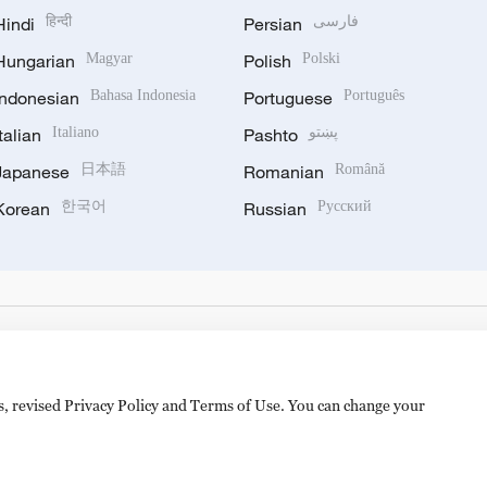
Hindi
हिन्दी
Persian
فارسی
Hungarian
Magyar
Polish
Polski
Indonesian
Bahasa Indonesia
Portuguese
Português
Italian
Italiano
Pashto
پښتو
Japanese
日本語
Romanian
Română
Korean
한국어
Russian
Русский
es, revised Privacy Policy and Terms of Use. You can change your
备 11010502050052号
Disinformation report hotline: 010-8506146