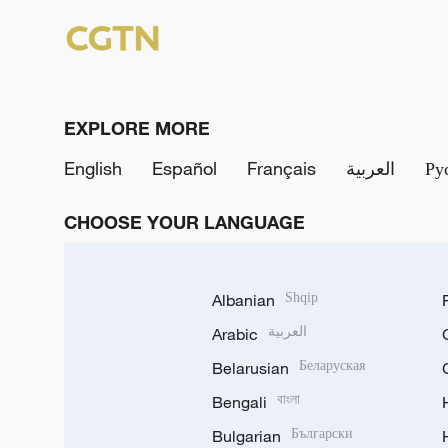
EXPLORE MORE
English
Español
Français
العربية
Ру
CHOOSE YOUR LANGUAGE
Albanian
Shqip
Arabic
العربية
Belarusian
Беларуская
Bengali
বাংলা
Bulgarian
Български