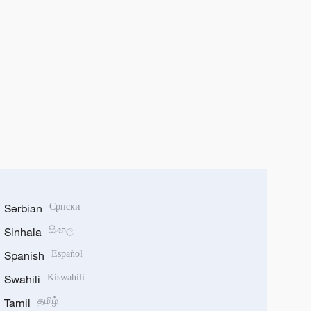
Serbian
Српски
Sinhala
සිංහල
Spanish
Español
Swahili
Kiswahili
Tamil
தமிழ்