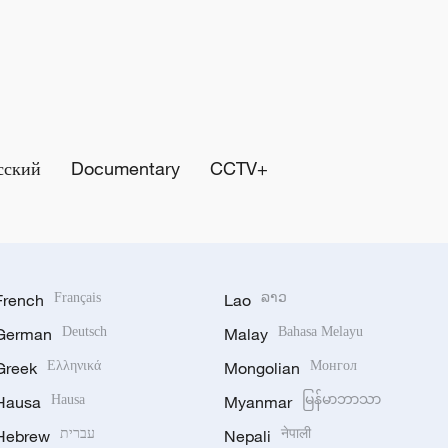
сский
Documentary
CCTV+
French
Français
Lao
ລາວ
German
Deutsch
Malay
Bahasa Melayu
Greek
Ελληνικά
Mongolian
Монгол
Hausa
Hausa
Myanmar
မြန်မာဘာသာ
Hebrew
עברית
Nepali
नेपाली