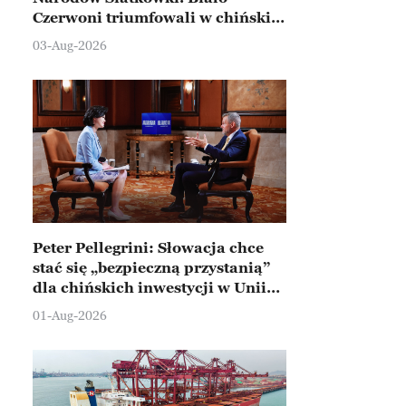
Czerwoni triumfowali w chińskim
Ningbo
03-Aug-2026
Peter Pellegrini: Słowacja chce
stać się „bezpieczną przystanią”
dla chińskich inwestycji w Unii
Europejskiej
01-Aug-2026