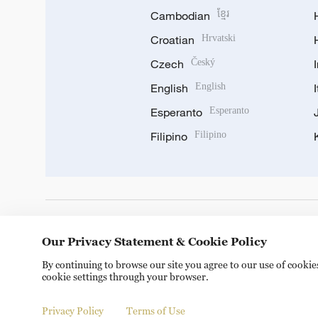
Cambodian
ខ្មែរ
Croatian
Hrvatski
Czech
Český
English
English
Esperanto
Esperanto
Filipino
Filipino
DOWNLOAD OUR APP
Our Privacy Statement & Cookie Policy
By continuing to browse our site you agree to our use of cooki
cookie settings through your browser.
Privacy Policy
Terms of Use
Copyright © 2024 CGTN.
京ICP备20000184号
京公网安