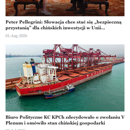
Peter Pellegrini: Słowacja chce stać się „bezpieczną
przystanią” dla chińskich inwestycji w Unii
Europejskiej
01-Aug-2026
Biuro Polityczne KC KPCh zdecydowało o zwołaniu V
Plenum i omówiło stan chińskiej gospodarki