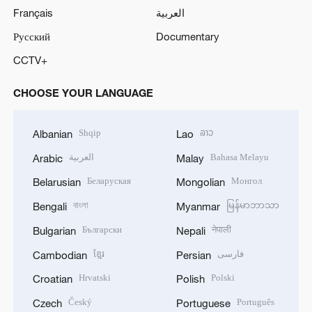
Français
العربية
Русский
Documentary
CCTV+
CHOOSE YOUR LANGUAGE
Shqip
ລາວ
Albanian
Lao
العربية
Bahasa Melayu
Arabic
Malay
Беларуская
Монгол
Belarusian
Mongolian
বাংলা
မြန်မာဘာသာ
Bengali
Myanmar
Български
नेपाली
Bulgarian
Nepali
ខ្មែរ
فارسی
Cambodian
Persian
Hrvatski
Polski
Croatian
Polish
Český
Português
Czech
Portuguese