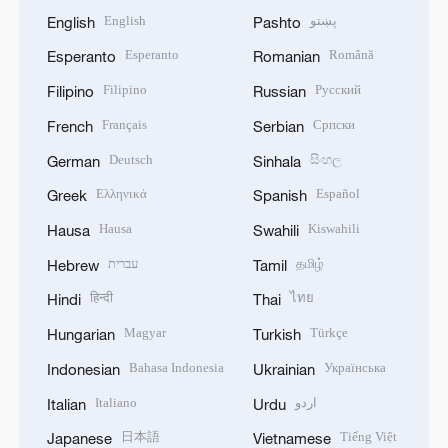
English
پښتو
English
Pashto
Esperanto
Română
Esperanto
Romanian
Filipino
Русский
Filipino
Russian
Français
Српски
French
Serbian
Deutsch
සිංහල
German
Sinhala
Ελληνικά
Español
Greek
Spanish
Hausa
Kiswahili
Hausa
Swahili
עברית
தமிழ்
Hebrew
Tamil
हिन्दी
ไทย
Hindi
Thai
Magyar
Türkçe
Hungarian
Turkish
Bahasa Indonesia
Українська
Indonesian
Ukrainian
Italiano
اردو
Italian
Urdu
日本語
Tiếng Việt
Japanese
Vietnamese