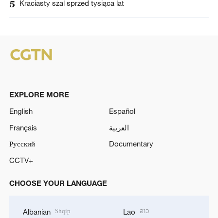
5
Kraciasty szal sprzed tysiąca lat
EXPLORE MORE
English
Español
Français
العربية
Русский
Documentary
CCTV+
CHOOSE YOUR LANGUAGE
Shqip
ລາວ
Albanian
Lao