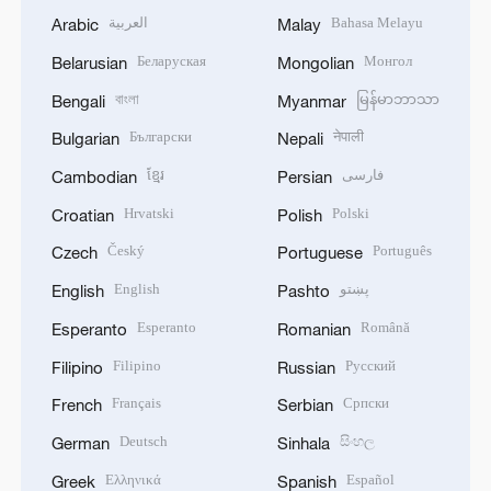
العربية
Bahasa Melayu
Arabic
Malay
Беларуская
Монгол
Belarusian
Mongolian
বাংলা
မြန်မာဘာသာ
Bengali
Myanmar
Български
नेपाली
Bulgarian
Nepali
ខ្មែរ
فارسی
Cambodian
Persian
Hrvatski
Polski
Croatian
Polish
Český
Português
Czech
Portuguese
English
پښتو
English
Pashto
Esperanto
Română
Esperanto
Romanian
Filipino
Русский
Filipino
Russian
Français
Српски
French
Serbian
Deutsch
සිංහල
German
Sinhala
Ελληνικά
Español
Greek
Spanish