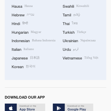
Hausa
Kiswahili
Hausa
Swahili
עברית
தமிழ்
Hebrew
Tamil
हिन्दी
ไทย
Hindi
Thai
Magyar
Türkçe
Hungarian
Turkish
Bahasa Indonesia
Українська
Indonesian
Ukrainian
Italiano
اردو
Italian
Urdu
日本語
Tiếng Việt
Japanese
Vietnamese
한국어
Korean
DOWNLOAD OUR APP