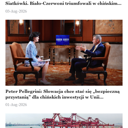
Siatkówki. Biało-Czerwoni triumfowali w chińskim
Ningbo
03-Aug-2026
Peter Pellegrini: Słowacja chce stać się „bezpieczną
przystanią” dla chińskich inwestycji w Unii
Europejskiej
01-Aug-2026