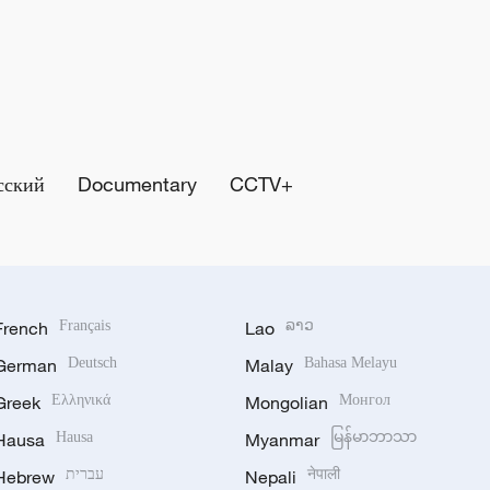
сский
Documentary
CCTV+
French
Français
Lao
ລາວ
German
Deutsch
Malay
Bahasa Melayu
Greek
Ελληνικά
Mongolian
Монгол
Hausa
Hausa
Myanmar
မြန်မာဘာသာ
Hebrew
עברית
Nepali
नेपाली