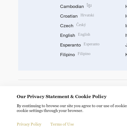
Cambodian
ខ្មែរ
Croatian
Hrvatski
Czech
Český
English
English
Esperanto
Esperanto
Filipino
Filipino
DOWNLOAD OUR APP
Our Privacy Statement & Cookie Policy
By continuing to browse our site you agree to our use of cooki
cookie settings through your browser.
Privacy Policy
Terms of Use
Copyright © 2024 CGTN.
京ICP备20000184号
京公网安