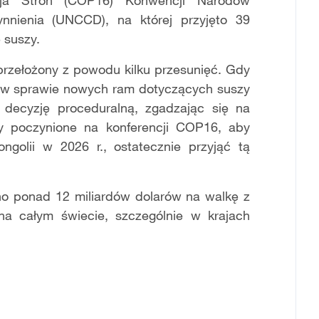
cja Stron (COP16) Konwencji Narodów
nnienia (UNCCD), na której przyj
ęto
39
 suszy.
rze
ł
o
ż
ony z powodu kilku przesuni
ęć
. Gdy
 w sprawie nowych ram dotycz
ą
cych suszy
 decyzj
ę
proceduraln
ą
, zgadzaj
ą
c si
ę
na
y poczynione na konferencji COP16, aby
olii w 2026 r., ostatecznie przyj
ąć tą
o ponad 12 miliardów dolarów na walk
ę
z
na ca
ł
ym
ś
wiecie, szczególnie w krajach