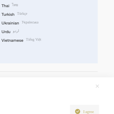
Thai
ไทย
Turkish
Türkçe
Ukrainian
Українська
Urdu
اردو
Vietnamese
Tiếng Việt
I agree
6