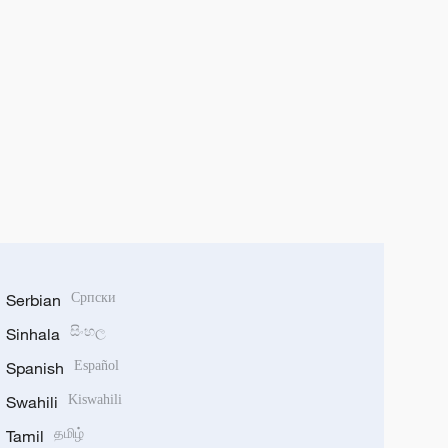
Serbian
Српски
Sinhala
සිංහල
Spanish
Español
Swahili
Kiswahili
Tamil
தமிழ்