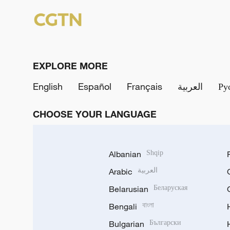
EXPLORE MORE
English
Español
Français
العربية
Ру
CHOOSE YOUR LANGUAGE
Albanian
Shqip
Arabic
العربية
Belarusian
Беларуская
Bengali
বাংলা
Bulgarian
Български