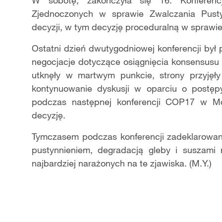
W sobot
ę, zakończyła się
16. Konferen
Zjednoczonych w sprawie Zwalczania Pusty
decyzji, w tym decyzj
ę
proceduraln
ą
w sprawie
Ostatni dzień dwutygodniowej konferencji by
ł
p
negocjacje dotycz
ące
osi
ą
gni
ę
cia konsensusu
utkn
ęł
y w martwym punkcie, strony przyj
ęł
y
kontynuowanie dyskusji w oparciu o post
ę
p
podczas nast
ępnej konferencji
COP17 w Mong
decyzję.
Tymczasem podczas konferencji zadeklarowan
pustynnieniem, degradacj
ą
gleby i suszami 
najbardziej nara
ż
onych na te zjawiska.
(M.Y.)