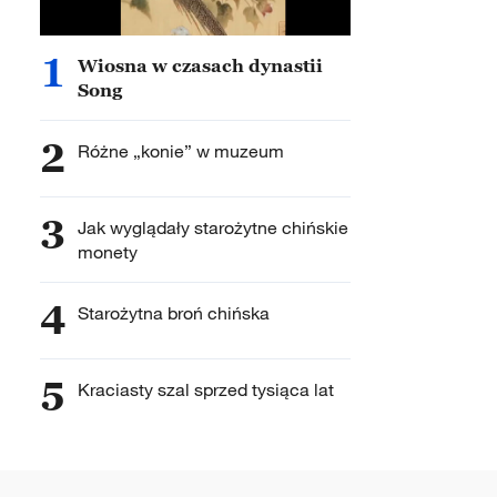
1
Wiosna w czasach dynastii
Song
2
Różne „konie” w muzeum
3
Jak wyglądały starożytne chińskie
monety
4
Starożytna broń chińska
5
Kraciasty szal sprzed tysiąca lat