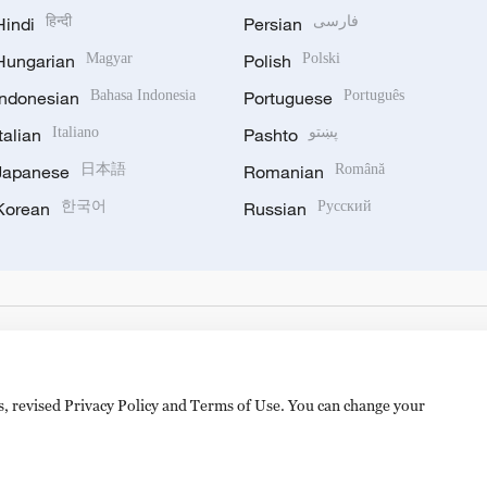
Hindi
हिन्दी
Persian
فارسی
Hungarian
Magyar
Polish
Polski
Indonesian
Bahasa Indonesia
Portuguese
Português
Italian
Italiano
Pashto
پښتو
Japanese
日本語
Romanian
Română
Korean
한국어
Russian
Русский
es, revised Privacy Policy and Terms of Use. You can change your
备 11010502050052号
Disinformation report hotline: 010-8506146