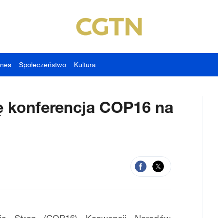
znes
Społeczeństwo
Kultura
ię konferencja COP16 na