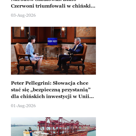
Czerwoni triumfowali w chińskim
Ningbo
03-Aug-2026
Peter Pellegrini: Słowacja chce
stać się „bezpieczną przystanią”
dla chińskich inwestycji w Unii
Europejskiej
01-Aug-2026