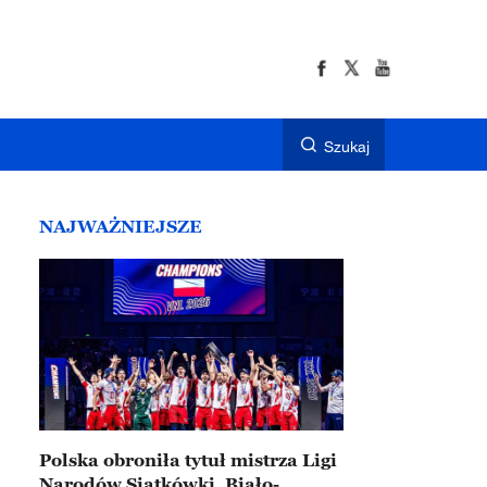
Szukaj
NAJWAŻNIEJSZE
Polska obroniła tytuł mistrza Ligi
Narodów Siatkówki. Biało-