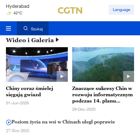
Hyderabad
Language
42°C
Mumbai
31°C
Szukaj
Wideo i Galeria
Chiny coraz śmielej
Znaczące sukcesy Chin w
sięgają gwiazd
rozwoju informatycznym
podczas 14. planu
01-Jun-2026
piecioletniego
29-Dec-2025
Poziom życia na wsi w Chinach uległ poprawie
27-Nov-2025