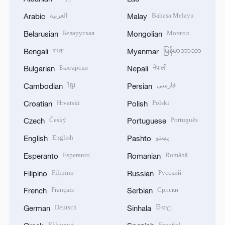
العربية
Bahasa Melayu
Arabic
Malay
Беларуская
Монгол
Belarusian
Mongolian
বাংলা
မြန်မာဘာသာ
Bengali
Myanmar
Български
नेपाली
Bulgarian
Nepali
ខ្មែរ
فارسی
Cambodian
Persian
Hrvatski
Polski
Croatian
Polish
Český
Português
Czech
Portuguese
English
پښتو
English
Pashto
Esperanto
Română
Esperanto
Romanian
Filipino
Русский
Filipino
Russian
Français
Српски
French
Serbian
Deutsch
සිංහල
German
Sinhala
Ελληνικά
Español