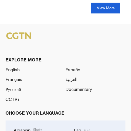
View More
EXPLORE MORE
English
Español
Français
العربية
Русский
Documentary
CCTV+
CHOOSE YOUR LANGUAGE
Shqip
ລາວ
Albanian
Lao