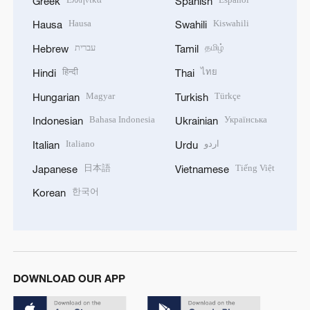
Greek
Spanish
Hausa
Kiswahili
Hausa
Swahili
עברית
தமிழ்
Hebrew
Tamil
हिन्दी
ไทย
Hindi
Thai
Magyar
Türkçe
Hungarian
Turkish
Bahasa Indonesia
Українська
Indonesian
Ukrainian
Italiano
اردو
Italian
Urdu
日本語
Tiếng Việt
Japanese
Vietnamese
한국어
Korean
DOWNLOAD OUR APP