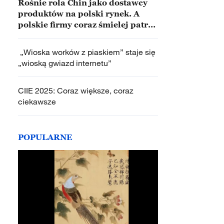
Rośnie rola Chin jako dostawcy
produktów na polski rynek. A
polskie firmy coraz śmielej patrzą
na możliwości jakie oferują Chiny
„Wioska worków z piaskiem” staje się
„wioską gwiazd internetu”
CIIE 2025: Coraz większe, coraz
ciekawsze
POPULARNE