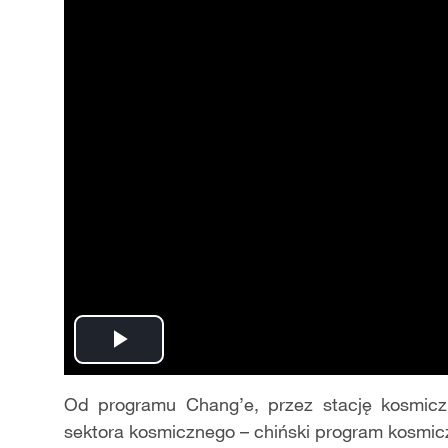
Play
Video
Od programu Chang
’
e, przez stację kosmic
sektora kosmicznego – chiński program kosmic