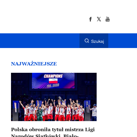
Szukaj
NAJWAŻNIEJSZE
Polska obroniła tytuł mistrza Ligi
Narodów Siatkówki. Biało-