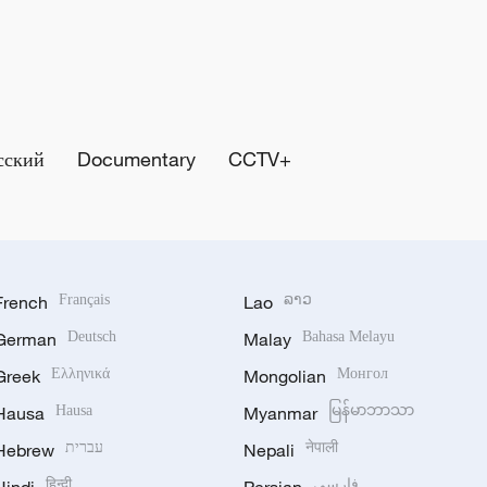
сский
Documentary
CCTV+
French
Français
Lao
ລາວ
German
Deutsch
Malay
Bahasa Melayu
Greek
Ελληνικά
Mongolian
Монгол
Hausa
Hausa
Myanmar
မြန်မာဘာသာ
Hebrew
עברית
Nepali
नेपाली
हिन्दी
فارسی