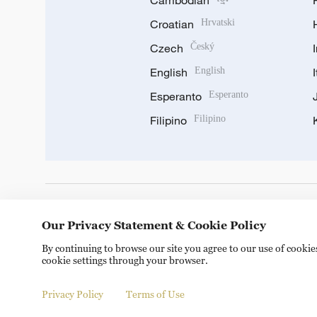
Cambodian
Croatian
Hrvatski
Czech
Český
English
English
Esperanto
Esperanto
Filipino
Filipino
DOWNLOAD OUR APP
Our Privacy Statement & Cookie Policy
By continuing to browse our site you agree to our use of cooki
cookie settings through your browser.
Privacy Policy
Terms of Use
Copyright © 2024 CGTN.
京ICP备20000184号
京公网安