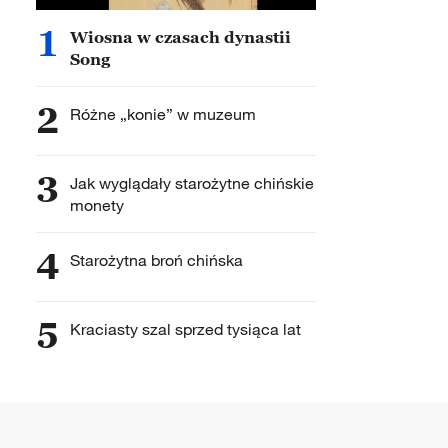
1
Wiosna w czasach dynastii
Song
2
Różne „konie” w muzeum
3
Jak wyglądały starożytne chińskie
monety
4
Starożytna broń chińska
5
Kraciasty szal sprzed tysiąca lat