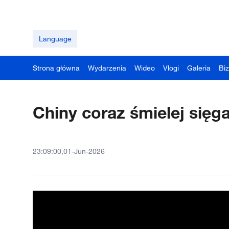
Language
Strona główna
Wydarzenia
Wideo
Vlogi
Galeria
Bi
Chiny coraz śmielej sięg
23:09:00,01-Jun-2026