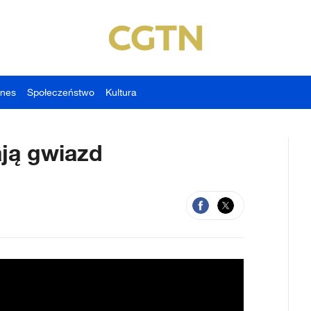
znes
Społeczeństwo
Kultura
ają gwiazd