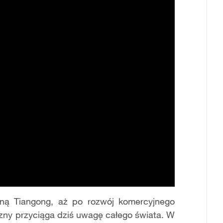
zną Tiangong, aż po rozwój komercyjnego
zny przyciąga dziś uwagę całego świata. W