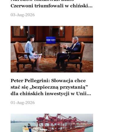
Czerwoni triumfowali w chińskim
Ningbo
03-Aug-2026
Peter Pellegrini: Słowacja chce
stać się „bezpieczną przystanią”
dla chińskich inwestycji w Unii
Europejskiej
01-Aug-2026