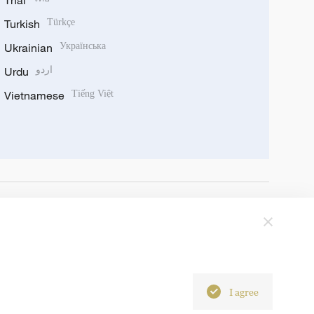
Thai
Turkish
Türkçe
Ukrainian
Українська
Urdu
اردو
Vietnamese
Tiếng Việt
I agree
6