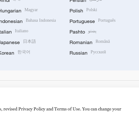
Hindi
Persian
Hungarian
Magyar
Polish
Polski
Indonesian
Bahasa Indonesia
Portuguese
Português
Italian
Italiano
Pashto
پښتو
Japanese
日本語
Romanian
Română
Korean
한국어
Russian
Русский
es, revised Privacy Policy and Terms of Use. You can change your
备 11010502050052号
Disinformation report hotline: 010-8506146