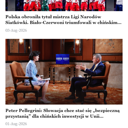
Polska obroniła tytuł mistrza Ligi Narodów
Siatkówki. Biało-Czerwoni triumfowali w chińskim
Ningbo
03-Aug-2026
Peter Pellegrini: Słowacja chce stać się „bezpieczną
przystanią” dla chińskich inwestycji w Unii
Europejskiej
01-Aug-2026