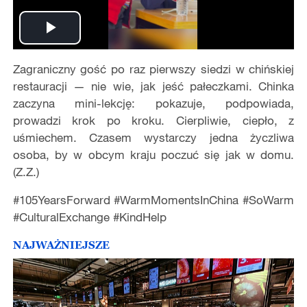
Play
Zagraniczny gość po raz pierwszy siedzi w chińskiej
Video
restauracji — nie wie, jak jeść pałeczkami. Chinka
zaczyna mini-lekcję: pokazuje, podpowiada,
prowadzi krok po kroku. Cierpliwie, ciepło, z
uśmiechem. Czasem wystarczy jedna życzliwa
osoba, by w obcym kraju poczuć się jak w domu.
(Z.Z.)
#105YearsForward #WarmMomentsInChina #SoWarm
#CulturalExchange #KindHelp
NAJWAŻNIEJSZE