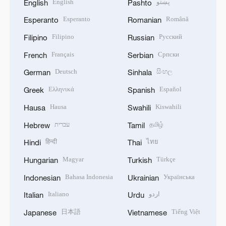
English
پښتو
English
Pashto
Esperanto
Română
Esperanto
Romanian
Filipino
Русский
Filipino
Russian
Français
Српски
French
Serbian
Deutsch
සිංහල
German
Sinhala
Ελληνικά
Español
Greek
Spanish
Hausa
Kiswahili
Hausa
Swahili
עברית
தமிழ்
Hebrew
Tamil
हिन्दी
ไทย
Hindi
Thai
Magyar
Türkçe
Hungarian
Turkish
Bahasa Indonesia
Українська
Indonesian
Ukrainian
Italiano
اردو
Italian
Urdu
日本語
Tiếng Việt
Japanese
Vietnamese