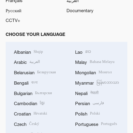
Français
العربية
Русский
Documentary
CCTV+
CHOOSE YOUR LANGUAGE
Shqip
ລາວ
Albanian
Lao
العربية
Bahasa Melayu
Arabic
Malay
Беларуская
Монгол
Belarusian
Mongolian
বাংলা
မြန်မာဘာသာ
Bengali
Myanmar
Български
नेपाली
Bulgarian
Nepali
ខ្មែរ
فارسی
Cambodian
Persian
Hrvatski
Polski
Croatian
Polish
Český
Português
Czech
Portuguese