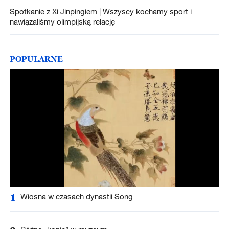
Spotkanie z Xi Jinpingiem | Wszyscy kochamy sport i
nawiązaliśmy olimpijską relację
POPULARNE
1
Wiosna w czasach dynastii Song