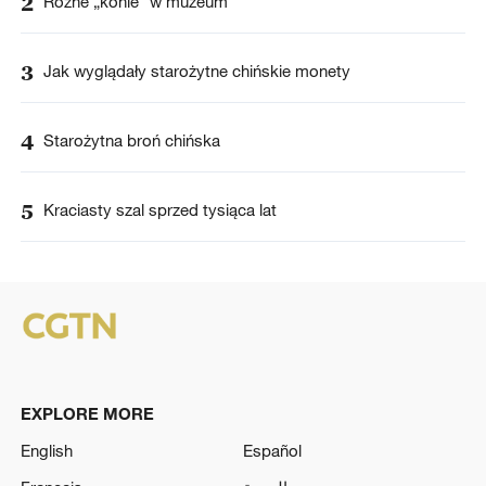
2
Różne „konie” w muzeum
3
Jak wyglądały starożytne chińskie monety
4
Starożytna broń chińska
5
Kraciasty szal sprzed tysiąca lat
EXPLORE MORE
English
Español