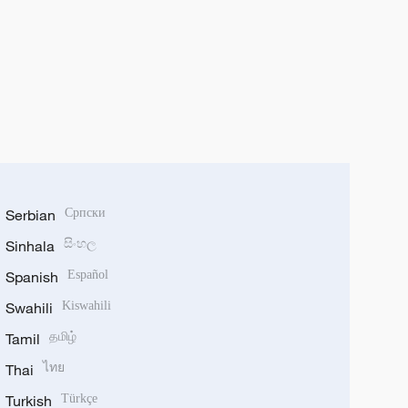
Serbian
Српски
Sinhala
සිංහල
Spanish
Español
Swahili
Kiswahili
Tamil
தமிழ்
Thai
ไทย
Turkish
Türkçe