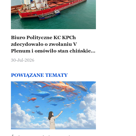
Biuro Polityczne KC KPCh
zdecydowało o zwołaniu V
Plenum i omówiło stan chińskiej
gospodarki
30-Jul-2026
POWIĄZANE TEMATY