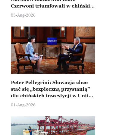
Czerwoni triumfowali w chińskim
Ningbo
03-Aug-2026
Peter Pellegrini: Słowacja chce
stać się „bezpieczną przystanią”
dla chińskich inwestycji w Unii
Europejskiej
01-Aug-2026