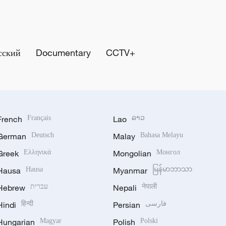
сский
Documentary
CCTV+
French
Français
Lao
ລາວ
German
Deutsch
Malay
Bahasa Melayu
Greek
Ελληνικά
Mongolian
Монгол
Hausa
Hausa
Myanmar
မြန်မာဘာသာ
Hebrew
עברית
Nepali
नेपाली
Hindi
हिन्दी
Persian
فارسی
Hungarian
Magyar
Polish
Polski