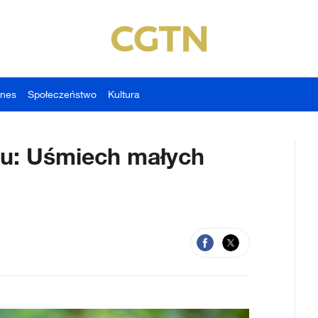
znes
Społeczeństwo
Kultura
u: Uśmiech małych