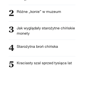
2
Różne „konie” w muzeum
3
Jak wyglądały starożytne chińskie
monety
4
Starożytna broń chińska
5
Kraciasty szal sprzed tysiąca lat