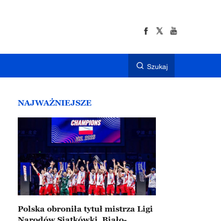
Szukaj
NAJWAŻNIEJSZE
Polska obroniła tytuł mistrza Ligi
Narodów Siatkówki. Biało-