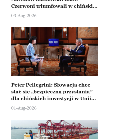
Czerwoni triumfowali w chińskim
Ningbo
03-Aug-2026
Peter Pellegrini: Słowacja chce
stać się „bezpieczną przystanią”
dla chińskich inwestycji w Unii
Europejskiej
01-Aug-2026