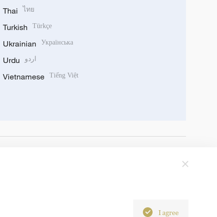
Thai
ไทย
Turkish
Türkçe
Ukrainian
Українська
Urdu
اردو
Vietnamese
Tiếng Việt
I agree
6