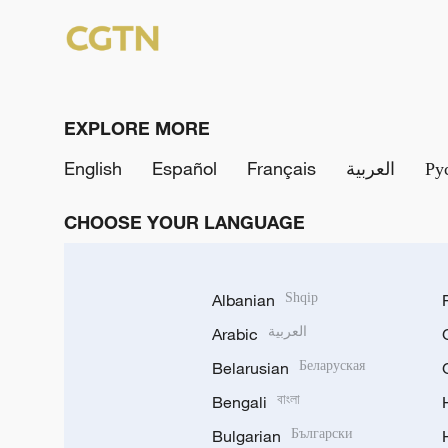
EXPLORE MORE
English
Español
Français
العربية
Ру
CHOOSE YOUR LANGUAGE
Albanian
Shqip
Arabic
العربية
Belarusian
Беларуская
Bengali
বাংলা
Bulgarian
Български