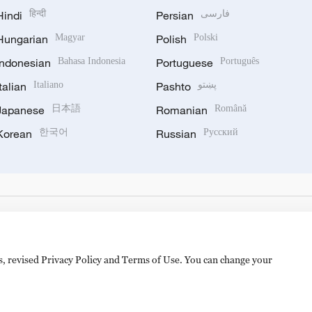
Hindi
हिन्दी
Persian
فارسی
Hungarian
Magyar
Polish
Polski
Indonesian
Bahasa Indonesia
Portuguese
Português
Italian
Italiano
Pashto
پښتو
Japanese
日本語
Romanian
Română
Korean
한국어
Russian
Русский
es, revised Privacy Policy and Terms of Use. You can change your
备 11010502050052号
Disinformation report hotline: 010-8506146