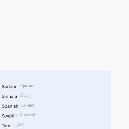
Serbian
Српски
Sinhala
සිංහල
Spanish
Español
Swahili
Kiswahili
Tamil
தமிழ்