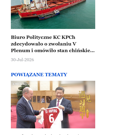
Biuro Polityczne KC KPCh
zdecydowało o zwołaniu V
Plenum i omówiło stan chińskiej
gospodarki
30-Jul-2026
POWIĄZANE TEMATY