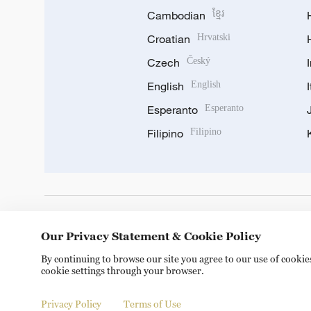
Cambodian
ខ្មែរ
Croatian
Hrvatski
Czech
Český
English
English
Esperanto
Esperanto
Filipino
Filipino
DOWNLOAD OUR APP
Our Privacy Statement & Cookie Policy
By continuing to browse our site you agree to our use of cooki
cookie settings through your browser.
Privacy Policy
Terms of Use
Copyright © 2024 CGTN.
京ICP备20000184号
京公网安