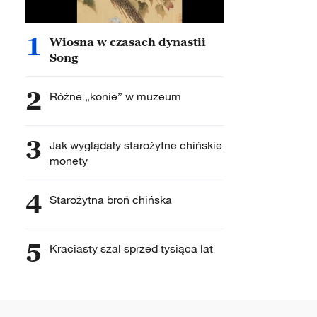
1
Wiosna w czasach dynastii
Song
2
Różne „konie” w muzeum
3
Jak wyglądały starożytne chińskie
monety
4
Starożytna broń chińska
5
Kraciasty szal sprzed tysiąca lat