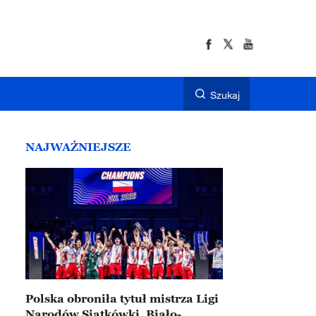
Szukaj
NAJWAŻNIEJSZE
Polska obroniła tytuł mistrza Ligi
Narodów Siatkówki. Biało-