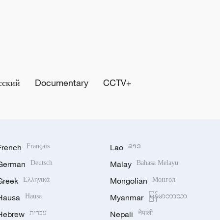
сский
Documentary
CCTV+
French
Français
Lao
ລາວ
German
Deutsch
Malay
Bahasa Melayu
Greek
Ελληνικά
Mongolian
Монгол
Hausa
Hausa
Myanmar
မြန်မာဘာသာ
Hebrew
עברית
Nepali
नेपाली