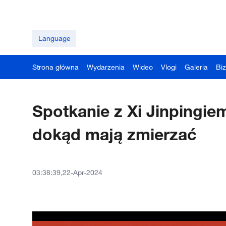
Language
Strona główna
Wydarzenia
Wideo
Vlogi
Galeria
Bi
Spotkanie z Xi Jinpingiem
dokąd mają zmierzać
03:38:39,22-Apr-2024