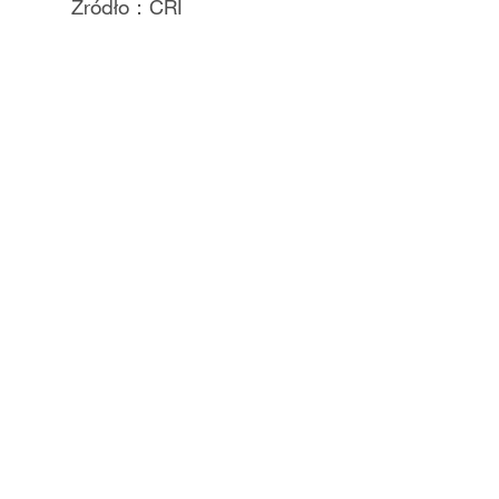
Video
Źródło：CRI