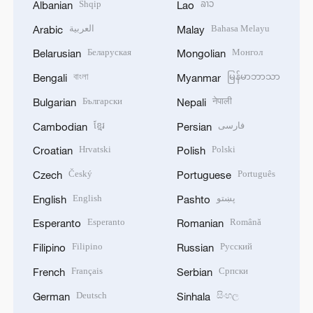
Shqip
ລາວ
Albanian
Lao
العربية
Bahasa Melayu
Arabic
Malay
Беларуская
Монгол
Belarusian
Mongolian
বাংলা
မြန်မာဘာသာ
Bengali
Myanmar
Български
नेपाली
Bulgarian
Nepali
ខ្មែរ
فارسی
Cambodian
Persian
Hrvatski
Polski
Croatian
Polish
Český
Português
Czech
Portuguese
English
پښتو
English
Pashto
Esperanto
Română
Esperanto
Romanian
Filipino
Русский
Filipino
Russian
Français
Српски
French
Serbian
Deutsch
සිංහල
German
Sinhala