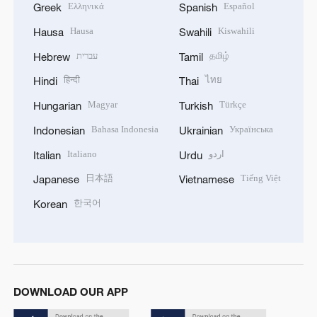
Ελληνικά
Español
Greek
Spanish
Hausa
Kiswahili
Hausa
Swahili
עברית
தமிழ்
Hebrew
Tamil
हिन्दी
ไทย
Hindi
Thai
Magyar
Türkçe
Hungarian
Turkish
Bahasa Indonesia
Українська
Indonesian
Ukrainian
Italiano
اردو
Italian
Urdu
日本語
Tiếng Việt
Japanese
Vietnamese
한국어
Korean
DOWNLOAD OUR APP