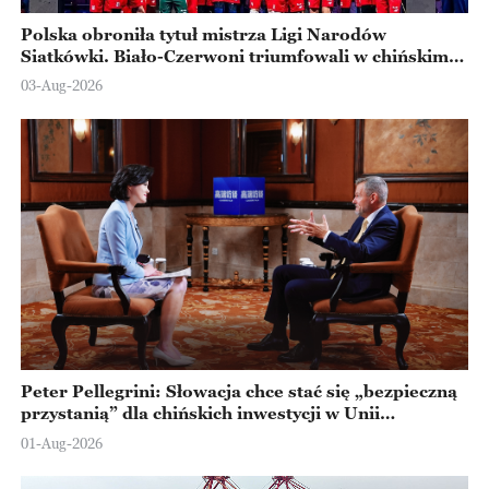
Polska obroniła tytuł mistrza Ligi Narodów
Siatkówki. Biało-Czerwoni triumfowali w chińskim
Ningbo
03-Aug-2026
Peter Pellegrini: Słowacja chce stać się „bezpieczną
przystanią” dla chińskich inwestycji w Unii
Europejskiej
01-Aug-2026