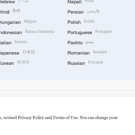
Hebrew
עברית
Nepali
नेपाली
Hindi
हिन्दी
Persian
فارسی
Hungarian
Magyar
Polish
Polski
Indonesian
Bahasa Indonesia
Portuguese
Português
Italian
Italiano
Pashto
پښتو
Japanese
日本語
Romanian
Română
Korean
한국어
Russian
Русский
es, revised Privacy Policy and Terms of Use. You can change your