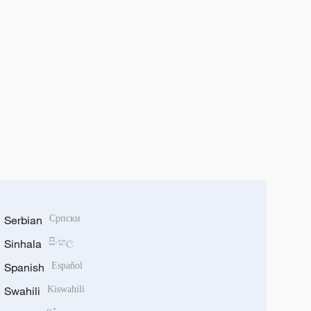
Serbian
Српски
Sinhala
සිංහල
Spanish
Español
Swahili
Kiswahili