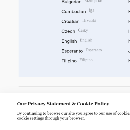
Bulgarian
Български
Cambodian
ខ្មែរ
Croatian
Hrvatski
Czech
Český
English
English
Esperanto
Esperanto
Filipino
Filipino
DOWNLOAD OUR APP
Our Privacy Statement & Cookie Policy
By continuing to browse our site you agree to our use of cooki
cookie settings through your browser.