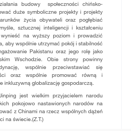
ziałania budowy społeczności chińsko-
nować duże symboliczne projekty i projekty
arunków życia obywateli oraz pogłębiać
śle, sztucznej inteligencji i kształceniu
 wynieść na wyższy poziom i prowadzić
, aby wspólnie utrzymać pokój i stabilność
ngażowanie Pakistanu oraz jego rolę jako
skim Wschodzie. Obie strony powinny
ynację, wspólnie przeciwstawiać się
ności oraz wspólnie promować równą i
e inkluzywną globalizację gospodarczą.
inping jest wielkim przyjacielem narodu
stkich pokojowo nastawionych narodów na
acować z Chinami na rzecz wspólnych dążeń
i na świecie.(Z.T.)