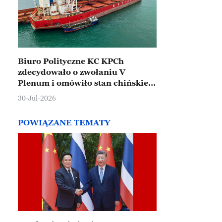
Biuro Polityczne KC KPCh
zdecydowało o zwołaniu V
Plenum i omówiło stan chińskiej
gospodarki
30-Jul-2026
POWIĄZANE TEMATY