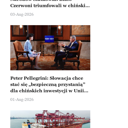
Czerwoni triumfowali w chińskim
Ningbo
03-Aug-2026
Peter Pellegrini: Słowacja chce
stać się „bezpieczną przystanią”
dla chińskich inwestycji w Unii
Europejskiej
01-Aug-2026