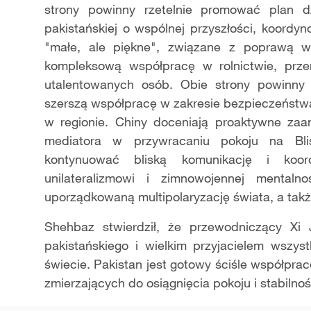
strony powinny rzetelnie promować plan d
pakistańskiej o wspólnej przyszłości, koordy
"małe, ale piękne", związane z poprawą w
kompleksową współpracę w rolnictwie, przemy
utalentowanych osób. Obie strony powinny
szerszą współpracę w zakresie bezpieczeństwa
w regionie. Chiny doceniają proaktywne zaa
mediatora w przywracaniu pokoju na Bli
kontynuować bliską komunikację i koord
unilateralizmowi i zimnowojennej mental
uporządkowaną multipolaryzację świata, a takż
Shehbaz stwierdził, że przewodniczący Xi J
pakistańskiego i wielkim przyjacielem wszy
świecie. Pakistan jest gotowy ściśle współpr
zmierzających do osiągnięcia pokoju i stabilnośc