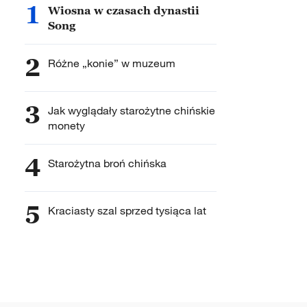
1
Wiosna w czasach dynastii
Song
2
Różne „konie” w muzeum
3
Jak wyglądały starożytne chińskie
monety
4
Starożytna broń chińska
5
Kraciasty szal sprzed tysiąca lat