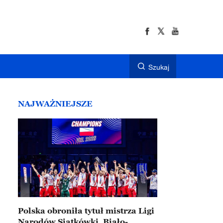
Szukaj
NAJWAŻNIEJSZE
Polska obroniła tytuł mistrza Ligi
Narodów Siatkówki. Biało-