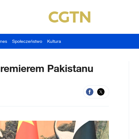
znes
Społeczeństwo
Kultura
premierem Pakistanu