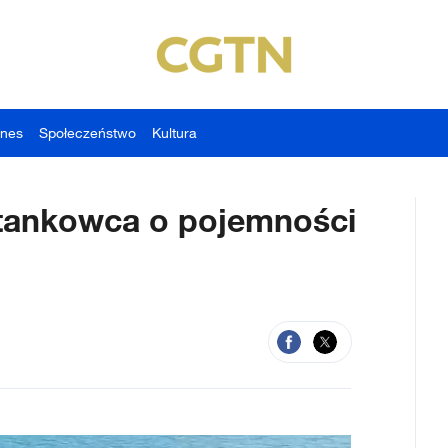
znes
Społeczeństwo
Kultura
tankowca o pojemności