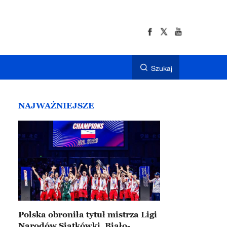
Szukaj
NAJWAŻNIEJSZE
Polska obroniła tytuł mistrza Ligi
Narodów Siatkówki. Biało-