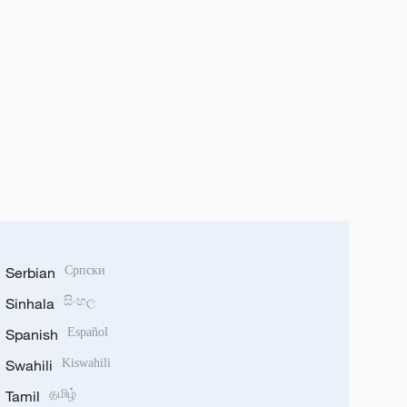
Serbian
Српски
Sinhala
සිංහල
Spanish
Español
Swahili
Kiswahili
Tamil
தமிழ்