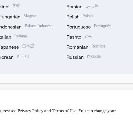
Hindi
हिन्दी
Persian
فارسی
Hungarian
Magyar
Polish
Polski
Indonesian
Bahasa Indonesia
Portuguese
Português
Italian
Italiano
Pashto
پښتو
Japanese
日本語
Romanian
Română
Korean
한국어
Russian
Русский
es, revised Privacy Policy and Terms of Use. You can change your
备 11010502050052号
Disinformation report hotline: 010-8506146