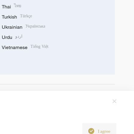
Thai
ไทย
Turkish
Türkçe
Ukrainian
Українська
Urdu
اردو
Vietnamese
Tiếng Việt
I agree
6