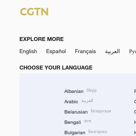
EXPLORE MORE
English
Español
Français
العربية
Ру
CHOOSE YOUR LANGUAGE
Albanian
Shqip
Arabic
العربية
Belarusian
Беларуская
Bengali
বাংলা
Bulgarian
Български