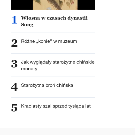
1
Wiosna w czasach dynastii
Song
2
Różne „konie” w muzeum
3
Jak wyglądały starożytne chińskie
monety
4
Starożytna broń chińska
5
Kraciasty szal sprzed tysiąca lat