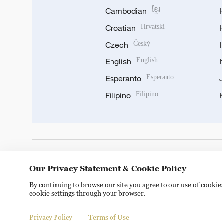
Cambodian
ខ្មែរ
Croatian
Hrvatski
Czech
Český
English
English
Esperanto
Esperanto
Filipino
Filipino
DOWNLOAD OUR APP
Our Privacy Statement & Cookie Policy
By continuing to browse our site you agree to our use of cooki
cookie settings through your browser.
Privacy Policy
Terms of Use
Copyright © 2024 CGTN.
京ICP备20000184号
京公网安