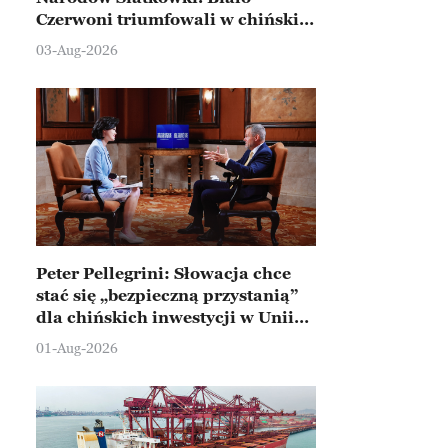
Czerwoni triumfowali w chińskim
Ningbo
03-Aug-2026
Peter Pellegrini: Słowacja chce
stać się „bezpieczną przystanią”
dla chińskich inwestycji w Unii
Europejskiej
01-Aug-2026