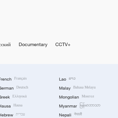
сский
Documentary
CCTV+
French
Français
Lao
ລາວ
German
Deutsch
Malay
Bahasa Melayu
Greek
Ελληνικά
Mongolian
Монгол
Hausa
Hausa
Myanmar
မြန်မာဘာသာ
Hebrew
עברית
Nepali
नेपाली