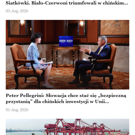
Siatkówki. Biało-Czerwoni triumfowali w chińskim
Ningbo
03-Aug-2026
Peter Pellegrini: Słowacja chce stać się „bezpieczną
przystanią” dla chińskich inwestycji w Unii
Europejskiej
01-Aug-2026