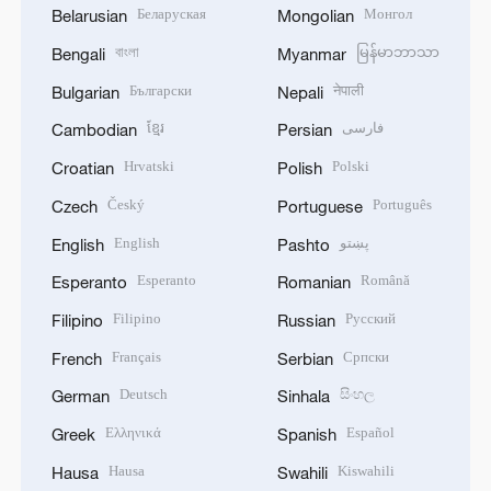
Беларуская
Монгол
Belarusian
Mongolian
বাংলা
မြန်မာဘာသာ
Bengali
Myanmar
Български
नेपाली
Bulgarian
Nepali
ខ្មែរ
فارسی
Cambodian
Persian
Hrvatski
Polski
Croatian
Polish
Český
Português
Czech
Portuguese
English
پښتو
English
Pashto
Esperanto
Română
Esperanto
Romanian
Filipino
Русский
Filipino
Russian
Français
Српски
French
Serbian
Deutsch
සිංහල
German
Sinhala
Ελληνικά
Español
Greek
Spanish
Hausa
Kiswahili
Hausa
Swahili