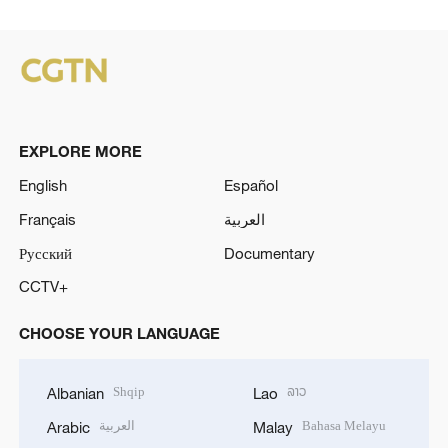
EXPLORE MORE
English
Español
Français
العربية
Русский
Documentary
CCTV+
CHOOSE YOUR LANGUAGE
Shqip
ລາວ
Albanian
Lao
العربية
Bahasa Melayu
Arabic
Malay