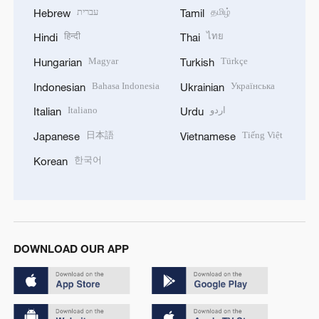
עברית
தமிழ்
Hebrew
Tamil
हिन्दी
ไทย
Hindi
Thai
Magyar
Türkçe
Hungarian
Turkish
Bahasa Indonesia
Українська
Indonesian
Ukrainian
Italiano
اردو
Italian
Urdu
日本語
Tiếng Việt
Japanese
Vietnamese
한국어
Korean
DOWNLOAD OUR APP