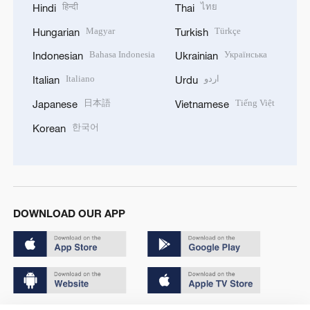
हिन्दी
ไทย
Hindi
Thai
Magyar
Türkçe
Hungarian
Turkish
Bahasa Indonesia
Українська
Indonesian
Ukrainian
Italiano
اردو
Italian
Urdu
日本語
Tiếng Việt
Japanese
Vietnamese
한국어
Korean
DOWNLOAD OUR APP