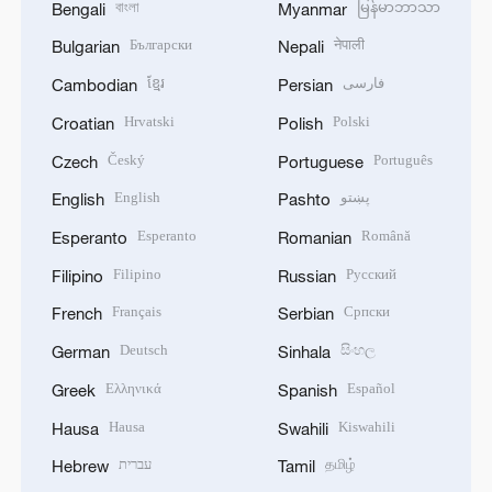
বাংলা
မြန်မာဘာသာ
Bengali
Myanmar
Български
नेपाली
Bulgarian
Nepali
ខ្មែរ
فارسی
Cambodian
Persian
Hrvatski
Polski
Croatian
Polish
Český
Português
Czech
Portuguese
English
پښتو
English
Pashto
Esperanto
Română
Esperanto
Romanian
Filipino
Русский
Filipino
Russian
Français
Српски
French
Serbian
Deutsch
සිංහල
German
Sinhala
Ελληνικά
Español
Greek
Spanish
Hausa
Kiswahili
Hausa
Swahili
עברית
தமிழ்
Hebrew
Tamil