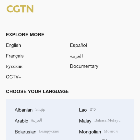
EXPLORE MORE
English
Español
Français
العربية
Русский
Documentary
CCTV+
CHOOSE YOUR LANGUAGE
Shqip
ລາວ
Albanian
Lao
العربية
Bahasa Melayu
Arabic
Malay
Беларуская
Монгол
Belarusian
Mongolian