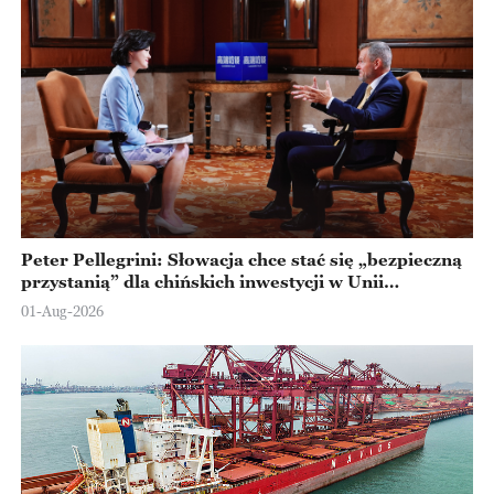
Peter Pellegrini: Słowacja chce stać się „bezpieczną
przystanią” dla chińskich inwestycji w Unii
Europejskiej
01-Aug-2026