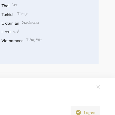
Thai
ไทย
Turkish
Türkçe
Ukrainian
Українська
Urdu
اردو
Vietnamese
Tiếng Việt
I agree
6