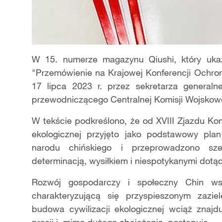
W 15. numerze magazynu Qiushi, który ukaż
"Przemówienie na Krajowej Konferencji Ochro
17 lipca 2023 r. przez sekretarza genera
przewodniczącego Centralnej Komisji Wojskowej
W tekście podkreślono, że od XVIII Zjazdu Kom
ekologicznej przyjęto jako podstawowy pl
narodu chińskiego i przeprowadzono sze
determinacją, wysiłkiem i niespotykanymi dotąd
Rozwój gospodarczy i społeczny Chin wsz
charakteryzującą się przyspieszonym zazie
budowa cywilizacji ekologicznej wciąż znajd