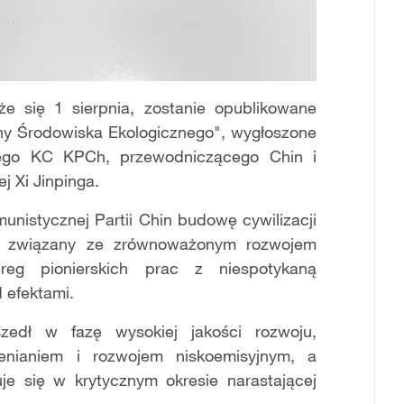
e się 1 sierpnia, zostanie opublikowane
ny Środowiska Ekologicznego", wygłoszone
lnego KC KPCh, przewodniczącego Chin i
 Xi Jinpinga.
unistycznej Partii Chin budowę cywilizacji
an związany ze zrównoważonym rozwojem
reg pionierskich prac z niespotykaną
 efektami.
edł w fazę wysokiej jakości rozwoju,
lenianiem i rozwojem niskoemisyjnym, a
uje się w krytycznym okresie narastającej