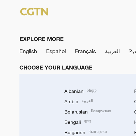
EXPLORE MORE
English
Español
Français
العربية
Ру
CHOOSE YOUR LANGUAGE
Albanian
Shqip
Arabic
العربية
Belarusian
Беларуская
Bengali
বাংলা
Bulgarian
Български