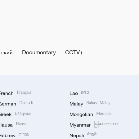
сский
Documentary
CCTV+
French
Français
Lao
ລາວ
German
Deutsch
Malay
Bahasa Melayu
Greek
Ελληνικά
Mongolian
Монгол
Hausa
Hausa
Myanmar
မြန်မာဘာသာ
Hebrew
עברית
Nepali
नेपाली