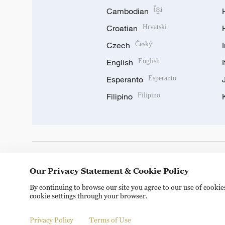
Cambodian
ខ្មែរ
Croatian
Hrvatski
Czech
Český
English
English
Esperanto
Esperanto
Filipino
Filipino
DOWNLOAD OUR APP
Our Privacy Statement & Cookie Policy
By continuing to browse our site you agree to our use of cooki
cookie settings through your browser.
Privacy Policy
Terms of Use
Copyright © 2024 CGTN.
京ICP备20000184号
京公网安