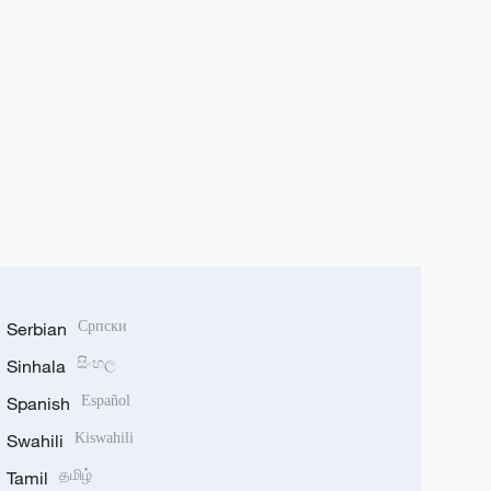
Serbian
Српски
Sinhala
සිංහල
Spanish
Español
Swahili
Kiswahili
Tamil
தமிழ்