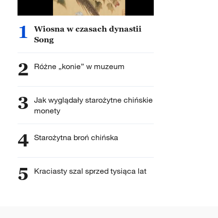
1
Wiosna w czasach dynastii
Song
2
Różne „konie” w muzeum
3
Jak wyglądały starożytne chińskie
monety
4
Starożytna broń chińska
5
Kraciasty szal sprzed tysiąca lat