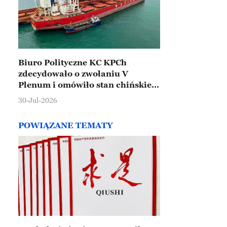
Biuro Polityczne KC KPCh
zdecydowało o zwołaniu V
Plenum i omówiło stan chińskiej
gospodarki
30-Jul-2026
POWIĄZANE TEMATY