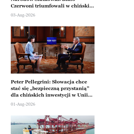
Czerwoni triumfowali w chińskim
Ningbo
03-Aug-2026
Peter Pellegrini: Słowacja chce
stać się „bezpieczną przystanią”
dla chińskich inwestycji w Unii
Europejskiej
01-Aug-2026