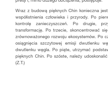
presji i, mimo dużego obciążenia, postępuje.
Wraz z budową pięknych Chin konieczna jes
współistnienia człowieka i przyrody. Po pie
kontrolę zanieczyszczeń. Po drugie, prz
transformację. Po trzecie, skoncentrować się
zrównoważonego rozwoju ekosystemów. Po cz
osiągnięcia szczytowej emisji dwutlenku w
dwutlenku węgla. Po piąte, utrzymać podst
pięknych Chin. Po szóste, należy udoskonali
(Z.T.)