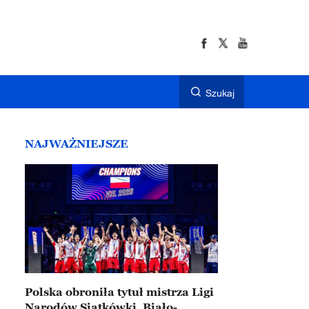
Szukaj
NAJWAŻNIEJSZE
Polska obroniła tytuł mistrza Ligi
Narodów Siatkówki. Biało-