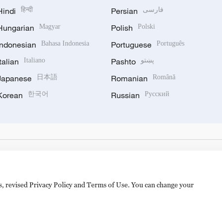
Hindi
हिन्दी
Persian
فارسی
Hungarian
Magyar
Polish
Polski
Indonesian
Bahasa Indonesia
Portuguese
Português
Italian
Italiano
Pashto
پښتو
Japanese
日本語
Romanian
Română
Korean
한국어
Russian
Русский
es, revised Privacy Policy and Terms of Use. You can change your
备 11010502050052号
Disinformation report hotline: 010-8506146