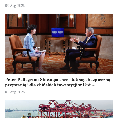
Ningbo
03-Aug-2026
Peter Pellegrini: Słowacja chce stać się „bezpieczną
przystanią” dla chińskich inwestycji w Unii
Europejskiej
01-Aug-2026