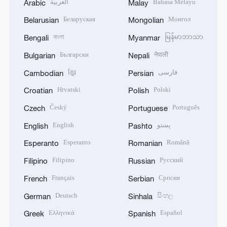
العربية
Bahasa Melayu
Arabic
Malay
Беларуская
Монгол
Belarusian
Mongolian
বাংলা
မြန်မာဘာသာ
Bengali
Myanmar
Български
नेपाली
Bulgarian
Nepali
ខ្មែរ
فارسی
Cambodian
Persian
Hrvatski
Polski
Croatian
Polish
Český
Português
Czech
Portuguese
English
پښتو
English
Pashto
Esperanto
Română
Esperanto
Romanian
Filipino
Русский
Filipino
Russian
Français
Српски
French
Serbian
Deutsch
සිංහල
German
Sinhala
Ελληνικά
Español
Greek
Spanish