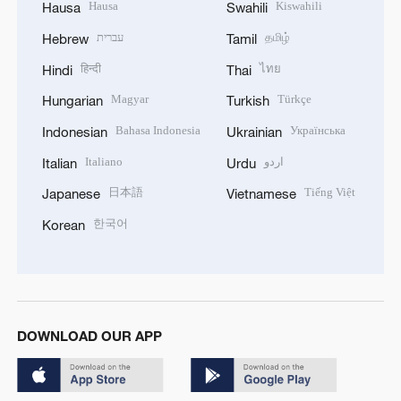
Hausa
Kiswahili
Hausa
Swahili
עברית
தமிழ்
Hebrew
Tamil
हिन्दी
ไทย
Hindi
Thai
Magyar
Türkçe
Hungarian
Turkish
Bahasa Indonesia
Українська
Indonesian
Ukrainian
Italiano
اردو
Italian
Urdu
日本語
Tiếng Việt
Japanese
Vietnamese
한국어
Korean
DOWNLOAD OUR APP