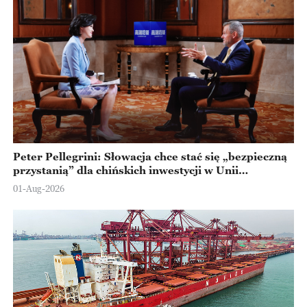
Peter Pellegrini: Słowacja chce stać się „bezpieczną
przystanią” dla chińskich inwestycji w Unii
Europejskiej
01-Aug-2026