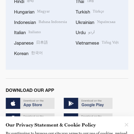
हिन्दी
ไทย
Hindi
Thai
Magyar
Türkçe
Hungarian
Turkish
Bahasa Indonesia
Українська
Indonesian
Ukrainian
Italiano
اردو
Italian
Urdu
日本語
Tiếng Việt
Japanese
Vietnamese
한국어
Korean
DOWNLOAD OUR APP
Our Privacy Statement & Cookie Policy
By continuing to browse our site you agree to our use of cookies, revised