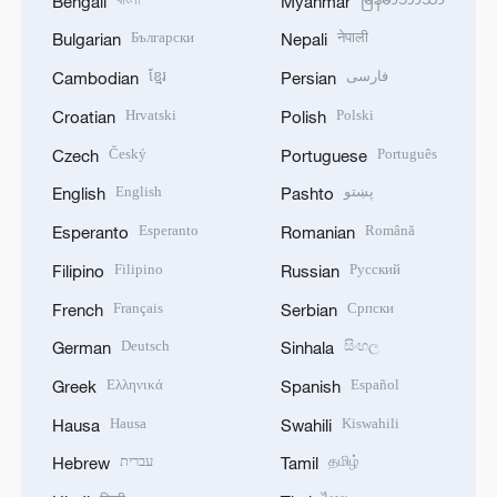
Bengali
Myanmar
Български
नेपाली
Bulgarian
Nepali
ខ្មែរ
فارسی
Cambodian
Persian
Hrvatski
Polski
Croatian
Polish
Český
Português
Czech
Portuguese
English
پښتو
English
Pashto
Esperanto
Română
Esperanto
Romanian
Filipino
Русский
Filipino
Russian
Français
Српски
French
Serbian
Deutsch
සිංහල
German
Sinhala
Ελληνικά
Español
Greek
Spanish
Hausa
Kiswahili
Hausa
Swahili
עברית
தமிழ்
Hebrew
Tamil