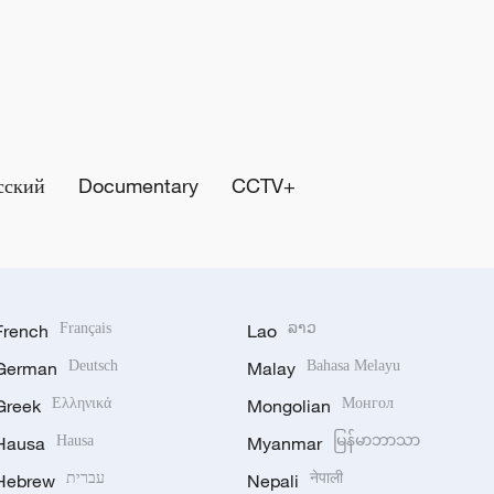
сский
Documentary
CCTV+
French
Français
Lao
ລາວ
German
Deutsch
Malay
Bahasa Melayu
Greek
Ελληνικά
Mongolian
Монгол
Hausa
Hausa
Myanmar
မြန်မာဘာသာ
Hebrew
עברית
Nepali
नेपाली