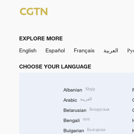
EXPLORE MORE
English
Español
Français
العربية
Ру
CHOOSE YOUR LANGUAGE
Albanian
Shqip
Arabic
العربية
Belarusian
Беларуская
Bengali
বাংলা
Bulgarian
Български