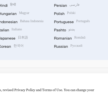
Hindi
हिन्दी
Persian
فارسی
Hungarian
Magyar
Polish
Polski
Indonesian
Bahasa Indonesia
Portuguese
Português
Italian
Italiano
Pashto
پښتو
Japanese
日本語
Romanian
Română
Korean
한국어
Russian
Русский
es, revised Privacy Policy and Terms of Use. You can change your
备 11010502050052号
Disinformation report hotline: 010-8506146