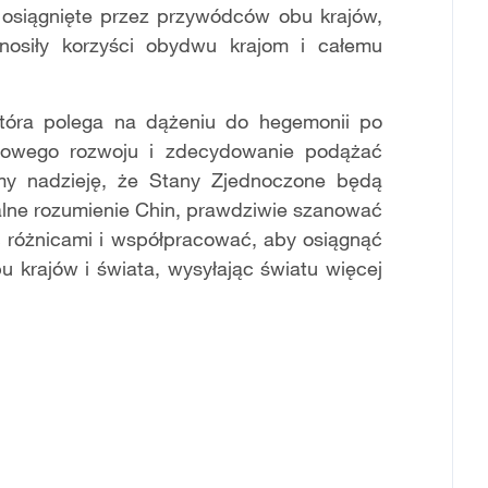
osiągnięte przez przywódców obu krajów,
ynosiły korzyści obydwu krajom i całemu
która polega na dążeniu do hegemonii po
ojowego rozwoju i zdecydowanie podążać
amy nadzieję, że Stany Zjednoczone będą
nalne rozumienie Chin, prawdziwie szanować
ć różnicami i współpracować, aby osiągnąć
bu krajów i świata, wysyłając światu więcej