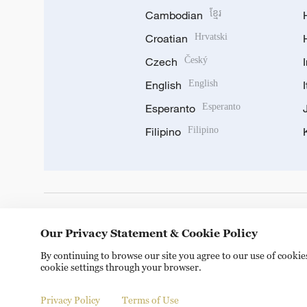
Cambodian
ខ្មែរ
Croatian
Hrvatski
Czech
Český
English
English
Esperanto
Esperanto
Filipino
Filipino
DOWNLOAD OUR APP
Our Privacy Statement & Cookie Policy
By continuing to browse our site you agree to our use of cooki
cookie settings through your browser.
Privacy Policy
Terms of Use
Copyright © 2024 CGTN.
京ICP备20000184号
京公网安