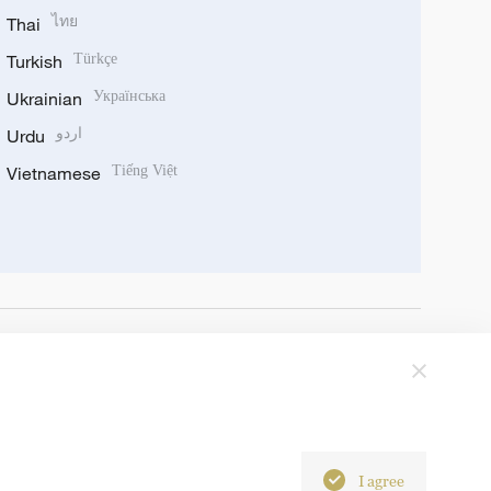
Thai
ไทย
Turkish
Türkçe
Ukrainian
Українська
Urdu
اردو
Vietnamese
Tiếng Việt
I agree
6