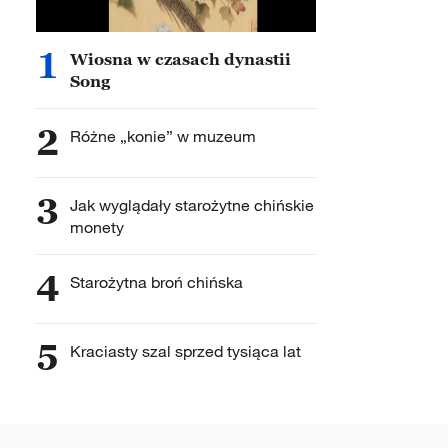
1
Wiosna w czasach dynastii
Song
2
Różne „konie” w muzeum
3
Jak wyglądały starożytne chińskie
monety
4
Starożytna broń chińska
5
Kraciasty szal sprzed tysiąca lat