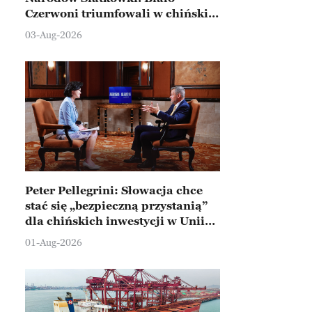
Czerwoni triumfowali w chińskim
Ningbo
03-Aug-2026
Peter Pellegrini: Słowacja chce
stać się „bezpieczną przystanią”
dla chińskich inwestycji w Unii
Europejskiej
01-Aug-2026