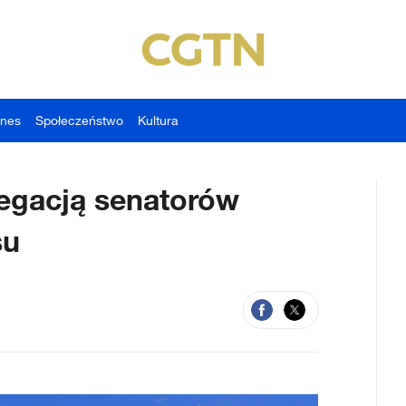
znes
Społeczeństwo
Kultura
legacją senatorów
Kongresu