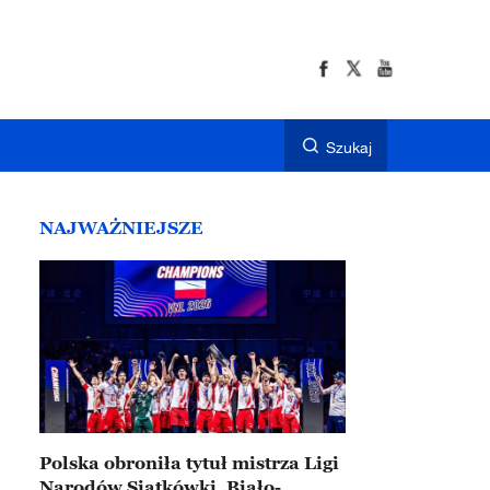
Szukaj
NAJWAŻNIEJSZE
Polska obroniła tytuł mistrza Ligi
Narodów Siatkówki. Biało-