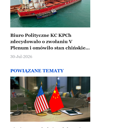
Biuro Polityczne KC KPCh
zdecydowało o zwołaniu V
Plenum i omówiło stan chińskiej
gospodarki
30-Jul-2026
POWIĄZANE TEMATY