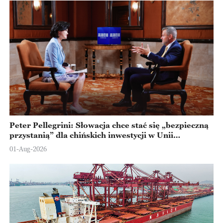
Peter Pellegrini: Słowacja chce stać się „bezpieczną
przystanią” dla chińskich inwestycji w Unii
Europejskiej
01-Aug-2026