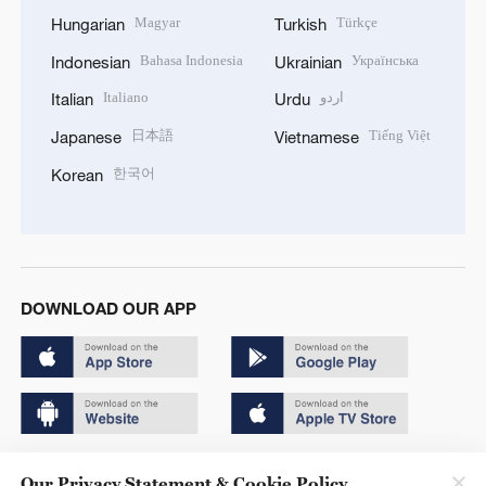
Magyar
Türkçe
Hungarian
Turkish
Bahasa Indonesia
Українська
Indonesian
Ukrainian
Italiano
اردو
Italian
Urdu
日本語
Tiếng Việt
Japanese
Vietnamese
한국어
Korean
DOWNLOAD OUR APP
Copyright © 2024 CGTN.
Our Privacy Statement & Cookie Policy