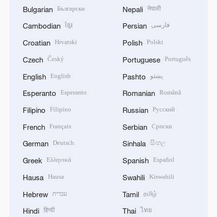
Български
नेपाली
Bulgarian
Nepali
ខ្មែរ
فارسی
Cambodian
Persian
Hrvatski
Polski
Croatian
Polish
Český
Português
Czech
Portuguese
English
پښتو
English
Pashto
Esperanto
Română
Esperanto
Romanian
Filipino
Русский
Filipino
Russian
Français
Српски
French
Serbian
Deutsch
සිංහල
German
Sinhala
Ελληνικά
Español
Greek
Spanish
Hausa
Kiswahili
Hausa
Swahili
עברית
தமிழ்
Hebrew
Tamil
हिन्दी
ไทย
Hindi
Thai