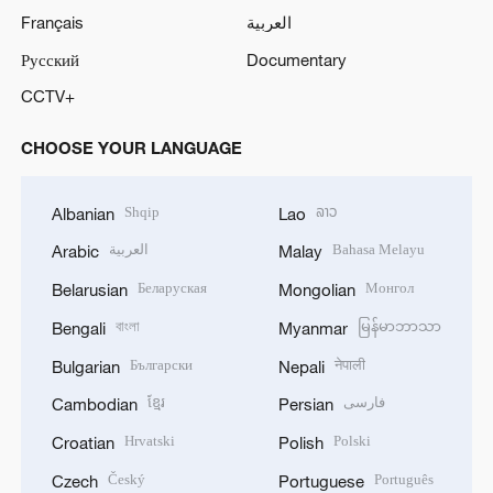
Français
العربية
Русский
Documentary
CCTV+
CHOOSE YOUR LANGUAGE
Shqip
ລາວ
Albanian
Lao
العربية
Bahasa Melayu
Arabic
Malay
Беларуская
Монгол
Belarusian
Mongolian
বাংলা
မြန်မာဘာသာ
Bengali
Myanmar
Български
नेपाली
Bulgarian
Nepali
ខ្មែរ
فارسی
Cambodian
Persian
Hrvatski
Polski
Croatian
Polish
Český
Português
Czech
Portuguese