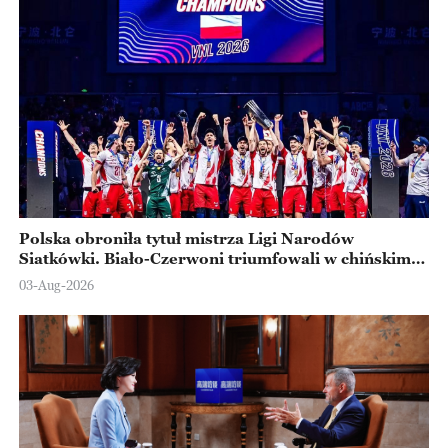
Polska obroniła tytuł mistrza Ligi Narodów
Siatkówki. Biało-Czerwoni triumfowali w chińskim
Ningbo
03-Aug-2026