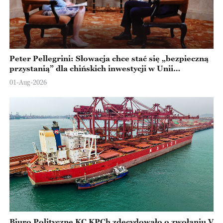
Peter Pellegrini: Słowacja chce stać się „bezpieczną
przystanią” dla chińskich inwestycji w Unii
Europejskiej
01-Aug-2026
Biuro Polityczne KC KPCh zdecydowało o zwołaniu V