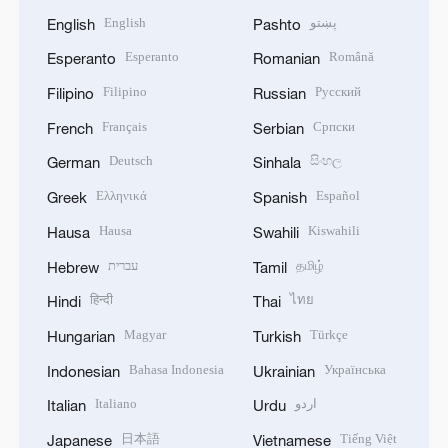
English
پښتو
English
Pashto
Esperanto
Română
Esperanto
Romanian
Filipino
Русский
Filipino
Russian
Français
Српски
French
Serbian
Deutsch
සිංහල
German
Sinhala
Ελληνικά
Español
Greek
Spanish
Hausa
Kiswahili
Hausa
Swahili
עברית
தமிழ்
Hebrew
Tamil
हिन्दी
ไทย
Hindi
Thai
Magyar
Türkçe
Hungarian
Turkish
Bahasa Indonesia
Українська
Indonesian
Ukrainian
Italiano
اردو
Italian
Urdu
日本語
Tiếng Việt
Japanese
Vietnamese