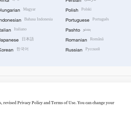
Hindi
Persian
Hungarian
Magyar
Polish
Polski
Indonesian
Bahasa Indonesia
Portuguese
Português
Italian
Italiano
Pashto
پښتو
Japanese
日本語
Romanian
Română
Korean
한국어
Russian
Русский
es, revised Privacy Policy and Terms of Use. You can change your
备 11010502050052号
Disinformation report hotline: 010-8506146