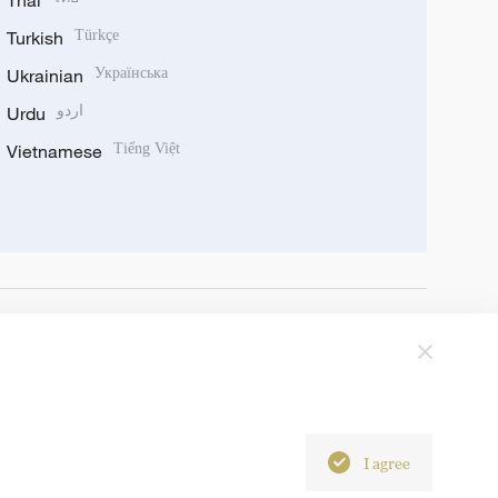
Thai
Turkish
Türkçe
Ukrainian
Українська
Urdu
اردو
Vietnamese
Tiếng Việt
I agree
6