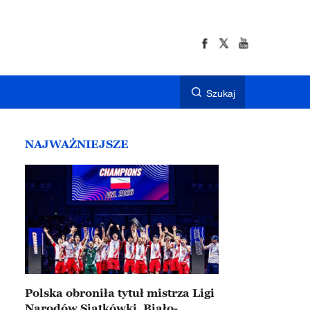
Szukaj
NAJWAŻNIEJSZE
Polska obroniła tytuł mistrza Ligi
Narodów Siatkówki. Biało-