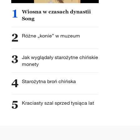
1
Wiosna w czasach dynastii
Song
2
Różne „konie” w muzeum
3
Jak wyglądały starożytne chińskie
monety
4
Starożytna broń chińska
5
Kraciasty szal sprzed tysiąca lat