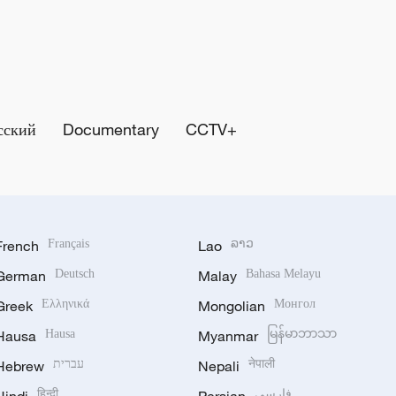
сский
Documentary
CCTV+
French
Français
Lao
ລາວ
German
Deutsch
Malay
Bahasa Melayu
Greek
Ελληνικά
Mongolian
Монгол
Hausa
Hausa
Myanmar
မြန်မာဘာသာ
Hebrew
עברית
Nepali
नेपाली
हिन्दी
فارسی