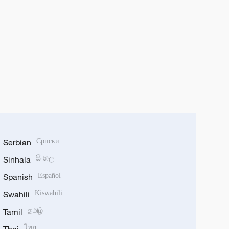
Serbian
Српски
Sinhala
සිංහල
Spanish
Español
Swahili
Kiswahili
Tamil
தமிழ்
ไทย