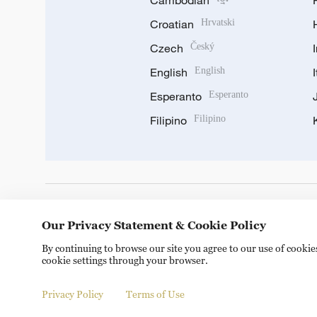
Cambodian
Croatian
Hrvatski
Czech
Český
English
English
Esperanto
Esperanto
Filipino
Filipino
DOWNLOAD OUR APP
Our Privacy Statement & Cookie Policy
By continuing to browse our site you agree to our use of cooki
cookie settings through your browser.
Privacy Policy
Terms of Use
Copyright © 2024 CGTN.
京ICP备20000184号
京公网安