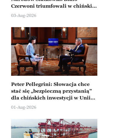
Czerwoni triumfowali w chińskim
Ningbo
03-Aug-2026
Peter Pellegrini: Słowacja chce
stać się „bezpieczną przystanią”
dla chińskich inwestycji w Unii
Europejskiej
01-Aug-2026