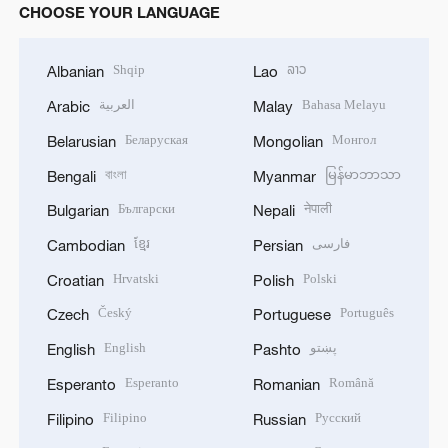
CHOOSE YOUR LANGUAGE
Shqip
ລາວ
Albanian
Lao
العربية
Bahasa Melayu
Arabic
Malay
Беларуская
Монгол
Belarusian
Mongolian
বাংলা
မြန်မာဘာသာ
Bengali
Myanmar
Български
नेपाली
Bulgarian
Nepali
ខ្មែរ
فارسی
Cambodian
Persian
Hrvatski
Polski
Croatian
Polish
Český
Português
Czech
Portuguese
English
پښتو
English
Pashto
Esperanto
Română
Esperanto
Romanian
Filipino
Русский
Filipino
Russian