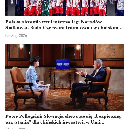
Polska obroniła tytuł mistrza Ligi Narodów
Siatkówki. Biało-Czerwoni triumfowali w chińskim
Ningbo
03-Aug-2026
Peter Pellegrini: Słowacja chce stać się „bezpieczną
przystanią” dla chińskich inwestycji w Unii
Europejskiej