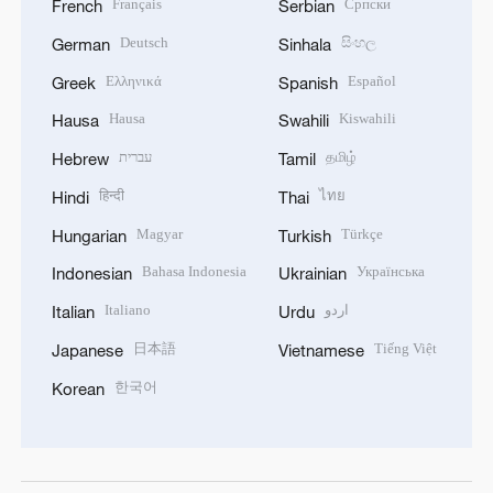
Français
Српски
French
Serbian
Deutsch
සිංහල
German
Sinhala
Ελληνικά
Español
Greek
Spanish
Hausa
Kiswahili
Hausa
Swahili
עברית
தமிழ்
Hebrew
Tamil
हिन्दी
ไทย
Hindi
Thai
Magyar
Türkçe
Hungarian
Turkish
Bahasa Indonesia
Українська
Indonesian
Ukrainian
Italiano
اردو
Italian
Urdu
日本語
Tiếng Việt
Japanese
Vietnamese
한국어
Korean