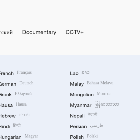
сский
Documentary
CCTV+
French
Français
Lao
ລາວ
German
Deutsch
Malay
Bahasa Melayu
Greek
Ελληνικά
Mongolian
Монгол
Hausa
Hausa
Myanmar
မြန်မာဘာသာ
Hebrew
עברית
Nepali
नेपाली
Hindi
हिन्दी
Persian
فارسی
Hungarian
Magyar
Polish
Polski