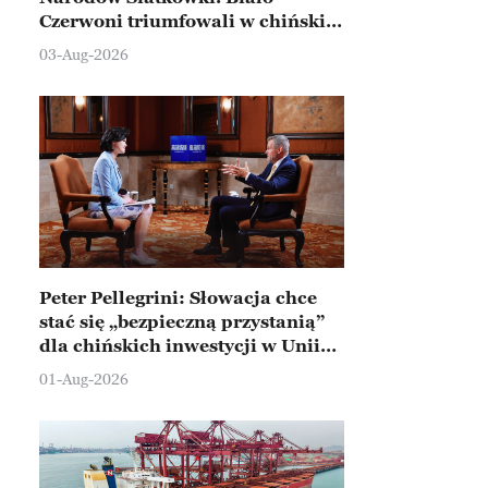
Czerwoni triumfowali w chińskim
Ningbo
03-Aug-2026
Peter Pellegrini: Słowacja chce
stać się „bezpieczną przystanią”
dla chińskich inwestycji w Unii
Europejskiej
01-Aug-2026