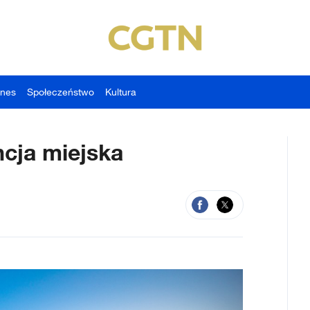
znes
Społeczeństwo
Kultura
ncja miejska