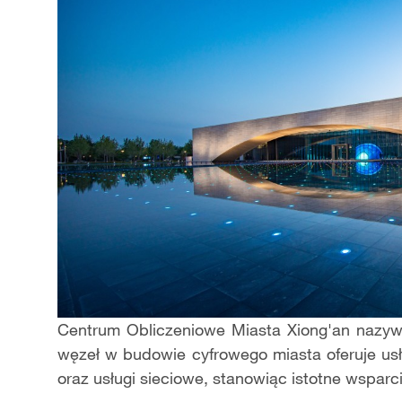
Centrum Obliczeniowe Miasta Xiong'an nazyw
węzeł w budowie cyfrowego miasta oferuje us
oraz usługi sieciowe, stanowiąc istotne wsparci