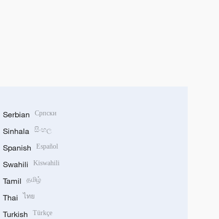
Serbian
Српски
Sinhala
සිංහල
Spanish
Español
Swahili
Kiswahili
Tamil
தமிழ்
Thai
ไทย
Turkish
Türkçe