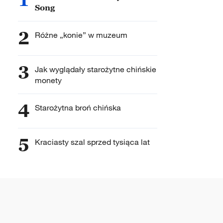
Song
2
Różne „konie” w muzeum
3
Jak wyglądały starożytne chińskie
monety
4
Starożytna broń chińska
5
Kraciasty szal sprzed tysiąca lat