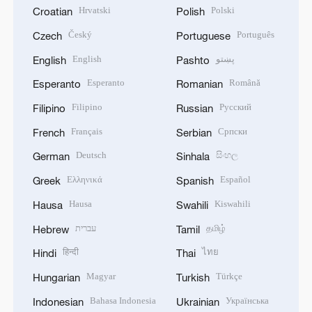
Hrvatski
Polski
Croatian
Polish
Český
Português
Czech
Portuguese
English
پښتو
English
Pashto
Esperanto
Română
Esperanto
Romanian
Filipino
Русский
Filipino
Russian
Français
Српски
French
Serbian
Deutsch
සිංහල
German
Sinhala
Ελληνικά
Español
Greek
Spanish
Hausa
Kiswahili
Hausa
Swahili
עברית
தமிழ்
Hebrew
Tamil
हिन्दी
ไทย
Hindi
Thai
Magyar
Türkçe
Hungarian
Turkish
Bahasa Indonesia
Українська
Indonesian
Ukrainian