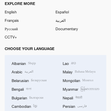
EXPLORE MORE
English
Español
Français
العربية
Русский
Documentary
CCTV+
CHOOSE YOUR LANGUAGE
Shqip
ລາວ
Albanian
Lao
العربية
Bahasa Melayu
Arabic
Malay
Беларуская
Монгол
Belarusian
Mongolian
বাংলা
မြန်မာဘာသာ
Bengali
Myanmar
Български
नेपाली
Bulgarian
Nepali
ខ្មែរ
فارسی
Cambodian
Persian