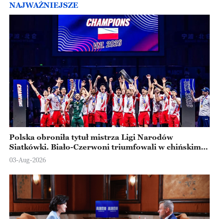
NAJWAŻNIEJSZE
Polska obroniła tytuł mistrza Ligi Narodów
Siatkówki. Biało-Czerwoni triumfowali w chińskim
Ningbo
03-Aug-2026