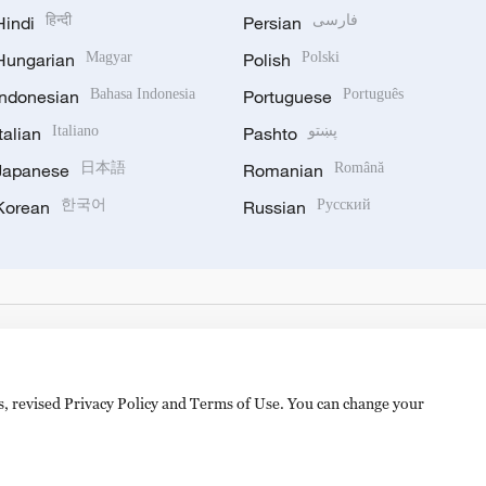
Hindi
हिन्दी
Persian
فارسی
Hungarian
Magyar
Polish
Polski
Indonesian
Bahasa Indonesia
Portuguese
Português
Italian
Italiano
Pashto
پښتو
Japanese
日本語
Romanian
Română
Korean
한국어
Russian
Русский
es, revised Privacy Policy and Terms of Use. You can change your
备 11010502050052号
Disinformation report hotline: 010-8506146