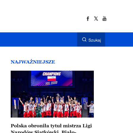
Szukaj
NAJWAŻNIEJSZE
Polska obroniła tytuł mistrza Ligi
Narodów Siatkówki. Biało-