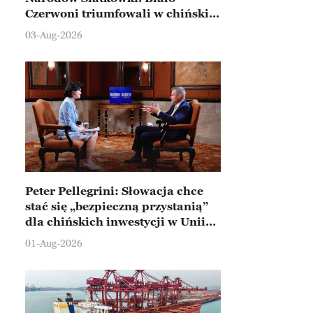
Czerwoni triumfowali w chińskim
Ningbo
03-Aug-2026
Peter Pellegrini: Słowacja chce
stać się „bezpieczną przystanią”
dla chińskich inwestycji w Unii
Europejskiej
01-Aug-2026