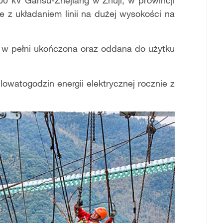
0 kV Gansu-Zhejiang w Zhuji, w prowincji
 z układaniem linii na dużej wysokości na
ć w pełni ukończona oraz oddana do użytku
lowatogodzin energii elektrycznej rocznie z