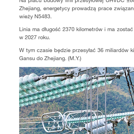
Na placu budowy linii przesyłowej UHVDC ±80
Zhejiang, energetycy prowadzą prace związane
wieży N5483.
Linia ma długość 2370 kilometrów i ma zosta
w 2027 roku.
W tym czasie będzie przesyłać 36 miliardów ki
Gansu do Zhejiang. (M.Y.)