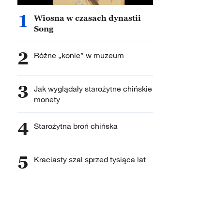
1
Wiosna w czasach dynastii
Song
2
Różne „konie” w muzeum
3
Jak wyglądały starożytne chińskie
monety
4
Starożytna broń chińska
5
Kraciasty szal sprzed tysiąca lat