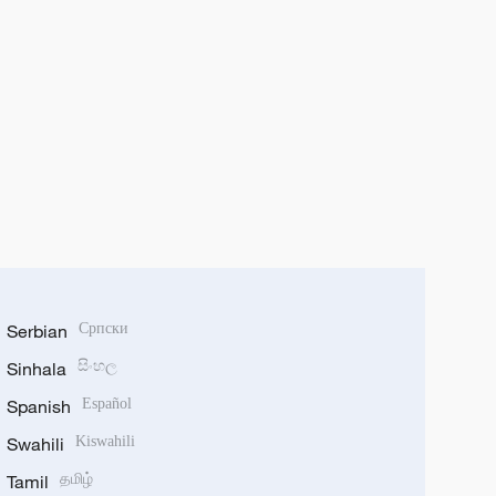
Serbian
Српски
Sinhala
සිංහල
Spanish
Español
Swahili
Kiswahili
Tamil
தமிழ்