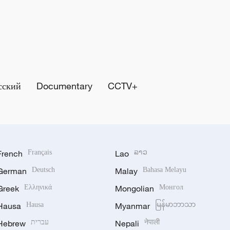
сский
Documentary
CCTV+
French
Français
Lao
ລາວ
German
Deutsch
Malay
Bahasa Melayu
Greek
Ελληνικά
Mongolian
Монгол
Hausa
Hausa
Myanmar
မြန်မာဘာသာ
Hebrew
עברית
Nepali
नेपाली