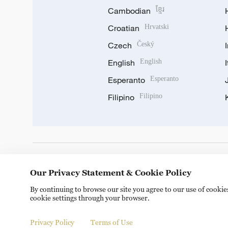
Cambodian
ខ្មែរ
Croatian
Hrvatski
Czech
Český
English
English
Esperanto
Esperanto
Filipino
Filipino
DOWNLOAD OUR APP
Our Privacy Statement & Cookie Policy
By continuing to browse our site you agree to our use of cooki
cookie settings through your browser.
Privacy Policy
Terms of Use
Copyright © 2024 CGTN.
京ICP备20000184号
京公网安