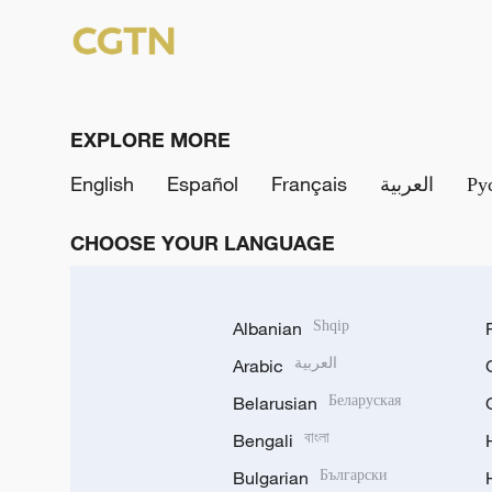
EXPLORE MORE
English
Español
Français
العربية
Ру
CHOOSE YOUR LANGUAGE
Albanian
Shqip
Arabic
العربية
Belarusian
Беларуская
Bengali
বাংলা
Bulgarian
Български