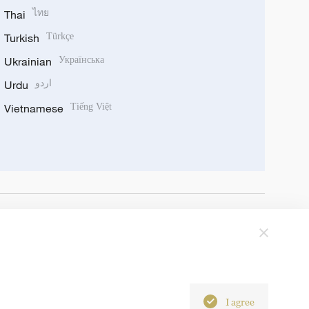
Thai
ไทย
Turkish
Türkçe
Ukrainian
Українська
Urdu
اردو
Vietnamese
Tiếng Việt
I agree
6