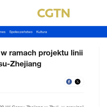
znes
Społeczeństwo
Kultura
 w ramach projektu linii
u-Zhejiang