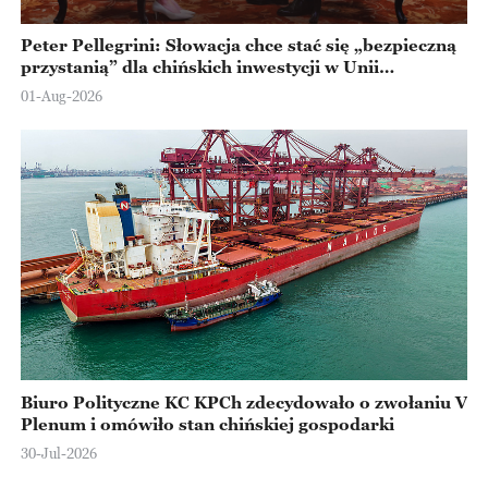
Peter Pellegrini: Słowacja chce stać się „bezpieczną
przystanią” dla chińskich inwestycji w Unii
Europejskiej
01-Aug-2026
Biuro Polityczne KC KPCh zdecydowało o zwołaniu V
Plenum i omówiło stan chińskiej gospodarki
30-Jul-2026