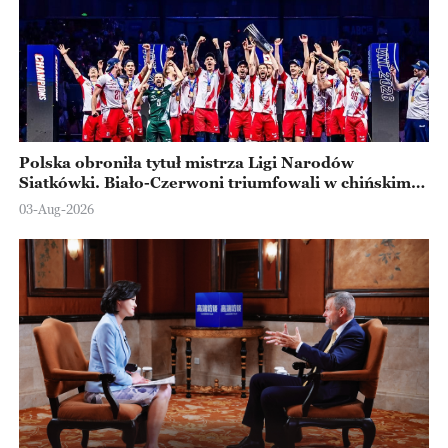
Polska obroniła tytuł mistrza Ligi Narodów
Siatkówki. Biało-Czerwoni triumfowali w chińskim
Ningbo
03-Aug-2026