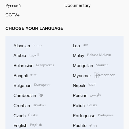
Русский
Documentary
CCTV+
CHOOSE YOUR LANGUAGE
Shqip
ລາວ
Albanian
Lao
العربية
Bahasa Melayu
Arabic
Malay
Беларуская
Монгол
Belarusian
Mongolian
বাংলা
မြန်မာဘာသာ
Bengali
Myanmar
Български
नेपाली
Bulgarian
Nepali
ខ្មែរ
فارسی
Cambodian
Persian
Hrvatski
Polski
Croatian
Polish
Český
Português
Czech
Portuguese
English
پښتو
English
Pashto