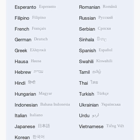
Esperanto
Română
Esperanto
Romanian
Filipino
Русский
Filipino
Russian
Français
Српски
French
Serbian
Deutsch
සිංහල
German
Sinhala
Ελληνικά
Español
Greek
Spanish
Hausa
Kiswahili
Hausa
Swahili
עברית
தமிழ்
Hebrew
Tamil
हिन्दी
ไทย
Hindi
Thai
Magyar
Türkçe
Hungarian
Turkish
Bahasa Indonesia
Українська
Indonesian
Ukrainian
Italiano
اردو
Italian
Urdu
日本語
Tiếng Việt
Japanese
Vietnamese
한국어
Korean