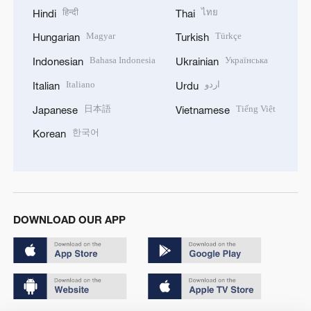
हिन्दी
ไทย
Hindi
Thai
Magyar
Türkçe
Hungarian
Turkish
Bahasa Indonesia
Українська
Indonesian
Ukrainian
Italiano
اردو
Italian
Urdu
日本語
Tiếng Việt
Japanese
Vietnamese
한국어
Korean
DOWNLOAD OUR APP