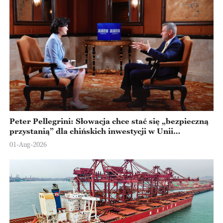
Peter Pellegrini: Słowacja chce stać się „bezpieczną
przystanią” dla chińskich inwestycji w Unii
Europejskiej
01-Aug-2026