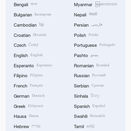
বাংলা
မြန်မာဘာသာ
Bengali
Myanmar
Български
नेपाली
Bulgarian
Nepali
ខ្មែរ
فارسی
Cambodian
Persian
Hrvatski
Polski
Croatian
Polish
Český
Português
Czech
Portuguese
English
پښتو
English
Pashto
Esperanto
Română
Esperanto
Romanian
Filipino
Русский
Filipino
Russian
Français
Српски
French
Serbian
Deutsch
සිංහල
German
Sinhala
Ελληνικά
Español
Greek
Spanish
Hausa
Kiswahili
Hausa
Swahili
עברית
தமிழ்
Hebrew
Tamil