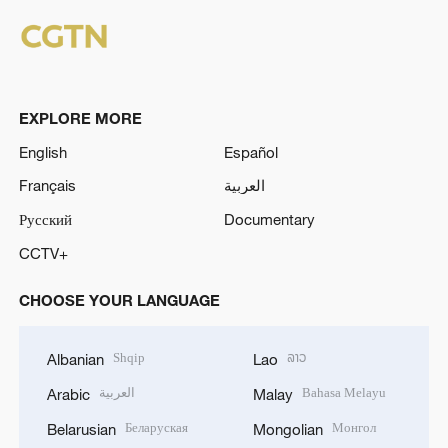
EXPLORE MORE
English
Español
Français
العربية
Русский
Documentary
CCTV+
CHOOSE YOUR LANGUAGE
Shqip
ລາວ
Albanian
Lao
العربية
Bahasa Melayu
Arabic
Malay
Беларуская
Монгол
Belarusian
Mongolian