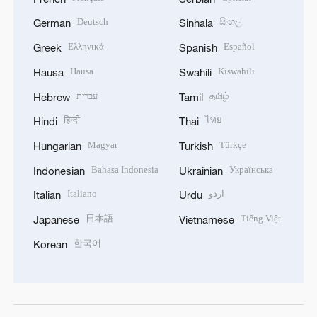
Deutsch
සිංහල
German
Sinhala
Ελληνικά
Español
Greek
Spanish
Hausa
Kiswahili
Hausa
Swahili
עברית
தமிழ்
Hebrew
Tamil
हिन्दी
ไทย
Hindi
Thai
Magyar
Türkçe
Hungarian
Turkish
Bahasa Indonesia
Українська
Indonesian
Ukrainian
Italiano
اردو
Italian
Urdu
日本語
Tiếng Việt
Japanese
Vietnamese
한국어
Korean