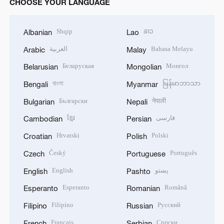
CHOOSE YOUR LANGUAGE
Shqip
ລາວ
Albanian
Lao
العربية
Bahasa Melayu
Arabic
Malay
Беларуская
Монгол
Belarusian
Mongolian
বাংলা
မြန်မာဘာသာ
Bengali
Myanmar
Български
नेपाली
Bulgarian
Nepali
ខ្មែរ
فارسی
Cambodian
Persian
Hrvatski
Polski
Croatian
Polish
Český
Português
Czech
Portuguese
English
پښتو
English
Pashto
Esperanto
Română
Esperanto
Romanian
Filipino
Русский
Filipino
Russian
Français
Српски
French
Serbian