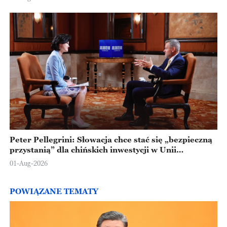
Peter Pellegrini: Słowacja chce stać się „bezpieczną
przystanią” dla chińskich inwestycji w Unii
Europejskiej
01-Aug-2026
POWIĄZANE TEMATY